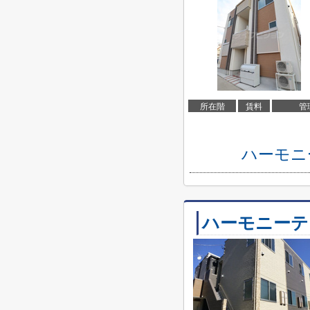
所在階
賃料
管
ハーモニ
ハーモニーテ