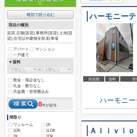
ハーモニーテ
種別で絞り込む
現在の種別
賃貸,店舗(賃貸),事務所(賃貸),土地(賃
貸),住宅以外建物全部,駐車場
アパート
マンション
一戸建て
▼賃料
～
所在階
賃料
管
敷金・保証金なし
礼金・敷引なし
共益費・管理費込み
ハーモニー
0
件が該当
間取り
ワンルーム
1K
Ａｌｉｖｉｏ
1DK
1LDK
2K
2DK