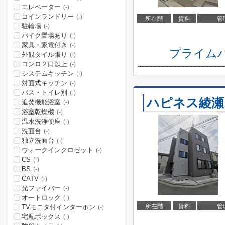
エレベーター
(-)
コインランドリー
(-)
所在階
賃料
管
駐輪場
(-)
バイク置場あり
(-)
家具・家電付き
(-)
プライム
外観タイル張り
(-)
コンロ２口以上
(-)
システムキッチン
(-)
対面式キッチン
(-)
バス・トイレ別
(-)
ハピネス綾瀬
追焚機能浴室
(-)
浴室乾燥機
(-)
温水洗浄便座
(-)
洗面台
(-)
独立洗面台
(-)
ウォークインクロゼット
(-)
CS
(-)
BS
(-)
CATV
(-)
光ファイバー
(-)
オートロック
(-)
所在階
賃料
管
TVモニタ付インターホン
(-)
宅配ボックス
(-)