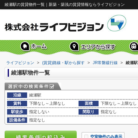
綾瀬駅の賃貸物件一覧｜新築・築浅の賃貸情報ならライフビジョン
ライフビジョン
>
(賃貸)路線・駅から探す
>
JR常磐緩行線
>
綾瀬駅
綾瀬駅物件一覧
沿線
綾瀬駅
賃料
下限なし～上限なし
面積
下限なし～上限なし
駅徒歩
指定しない
間取り
指定なし
設備条件
指定なし
空室物件のみ表示