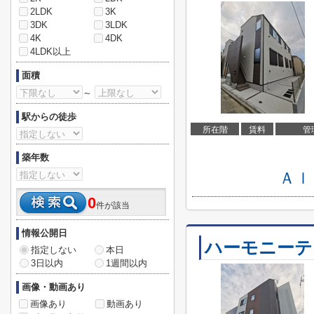
2LDK
3K
3DK
3LDK
4K
4DK
4LDK以上
面積
～
駅からの徒歩
所在階
賃料
管
築年数
Ａｌ
0
件が該当
情報公開日
ハーモニーテ
指定しない
本日
3日以内
1週間以内
画像・動画あり
画像あり
動画あり