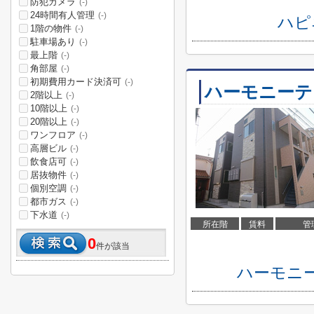
防犯カメラ
(-)
24時間有人管理
(-)
ハピ
1階の物件
(-)
駐車場あり
(-)
最上階
(-)
角部屋
(-)
初期費用カード決済可
(-)
ハーモニーテ
2階以上
(-)
10階以上
(-)
20階以上
(-)
ワンフロア
(-)
高層ビル
(-)
飲食店可
(-)
居抜物件
(-)
個別空調
(-)
都市ガス
(-)
下水道
(-)
所在階
賃料
管
0
件が該当
ハーモニ