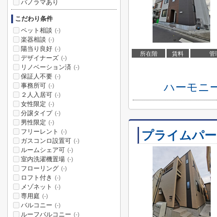
パノラマあり
こだわり条件
ペット相談
(-)
楽器相談
(-)
陽当り良好
(-)
所在階
賃料
管
デザイナーズ
(-)
リノベーション済
(-)
保証人不要
(-)
ハーモニ
事務所可
(-)
２人入居可
(-)
女性限定
(-)
分譲タイプ
(-)
男性限定
(-)
フリーレント
プライムパー
(-)
ガスコンロ設置可
(-)
ルームシェア可
(-)
室内洗濯機置場
(-)
フローリング
(-)
ロフト付き
(-)
メゾネット
(-)
専用庭
(-)
バルコニー
(-)
ルーフバルコニー
(-)