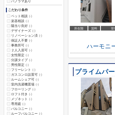
パノラマあり
こだわり条件
ペット相談
(-)
楽器相談
(-)
陽当り良好
(-)
所在階
賃料
管
デザイナーズ
(-)
リノベーション済
(-)
保証人不要
(-)
ハーモニ
事務所可
(-)
２人入居可
(-)
女性限定
(-)
分譲タイプ
(-)
男性限定
(-)
フリーレント
プライムパー
(-)
ガスコンロ設置可
(-)
ルームシェア可
(-)
室内洗濯機置場
(-)
フローリング
(-)
ロフト付き
(-)
メゾネット
(-)
専用庭
(-)
バルコニー
(-)
ルーフバルコニー
(-)