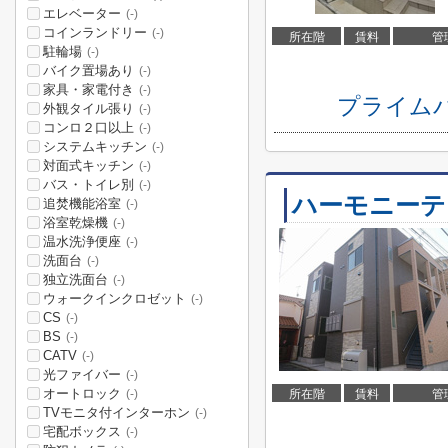
エレベーター
(-)
コインランドリー
(-)
所在階
賃料
管
駐輪場
(-)
バイク置場あり
(-)
家具・家電付き
(-)
プライム
外観タイル張り
(-)
コンロ２口以上
(-)
システムキッチン
(-)
対面式キッチン
(-)
バス・トイレ別
(-)
ハーモニーテ
追焚機能浴室
(-)
浴室乾燥機
(-)
温水洗浄便座
(-)
洗面台
(-)
独立洗面台
(-)
ウォークインクロゼット
(-)
CS
(-)
BS
(-)
CATV
(-)
光ファイバー
(-)
オートロック
所在階
賃料
管
(-)
TVモニタ付インターホン
(-)
宅配ボックス
(-)