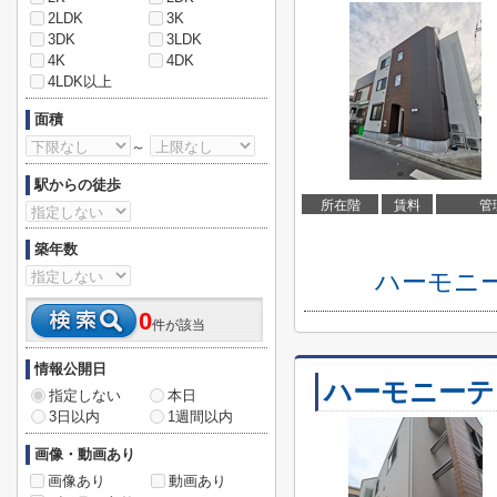
2LDK
3K
3DK
3LDK
4K
4DK
4LDK以上
面積
～
駅からの徒歩
所在階
賃料
管
築年数
ハーモニ
0
件が該当
情報公開日
ハーモニーテ
指定しない
本日
3日以内
1週間以内
画像・動画あり
画像あり
動画あり