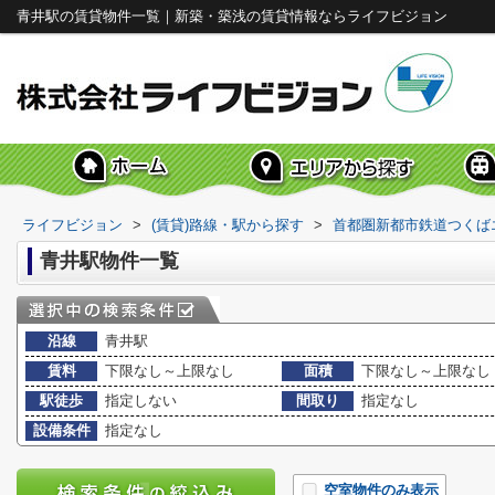
青井駅の賃貸物件一覧｜新築・築浅の賃貸情報ならライフビジョン
ライフビジョン
>
(賃貸)路線・駅から探す
>
首都圏新都市鉄道つくば
青井駅物件一覧
沿線
青井駅
賃料
下限なし～上限なし
面積
下限なし～上限なし
駅徒歩
指定しない
間取り
指定なし
設備条件
指定なし
空室物件のみ表示