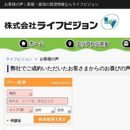
お客様の声｜新築・築浅の賃貸情報ならライフビジョン
ライフビジョン
>
お客様の声
弊社でご成約いただいたお客さまからのお喜びの
種別
エリア| 駅
賃料
面積
-
件該当