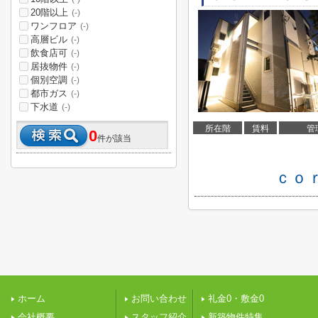
20階以上
(-)
ワンフロア
(-)
高層ビル
(-)
飲食店可
(-)
居抜物件
(-)
個別空調
(-)
都市ガス
(-)
下水道
(-)
所在階
賃料
管
0
件が該当
ｃｏ
ホーム
お問い合わせ
礼金0・敷金0
会社概要
スタッフ紹介
新築物件特集