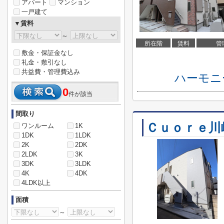
アパート
マンション
一戸建て
▼賃料
～
所在階
賃料
管
敷金・保証金なし
礼金・敷引なし
共益費・管理費込み
ハーモニ
0
件が該当
間取り
Ｃｕｏｒｅ川
ワンルーム
1K
1DK
1LDK
2K
2DK
2LDK
3K
3DK
3LDK
4K
4DK
4LDK以上
面積
～