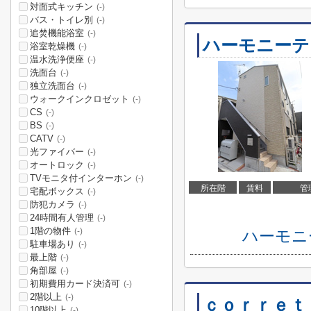
対面式キッチン
(-)
バス・トイレ別
(-)
追焚機能浴室
(-)
ハーモニーテ
浴室乾燥機
(-)
温水洗浄便座
(-)
洗面台
(-)
独立洗面台
(-)
ウォークインクロゼット
(-)
CS
(-)
BS
(-)
CATV
(-)
光ファイバー
(-)
オートロック
(-)
TVモニタ付インターホン
(-)
所在階
賃料
管
宅配ボックス
(-)
防犯カメラ
(-)
24時間有人管理
(-)
1階の物件
(-)
ハーモニ
駐車場あり
(-)
最上階
(-)
角部屋
(-)
初期費用カード決済可
(-)
2階以上
(-)
ｃｏｒｒｅｔ
10階以上
(-)