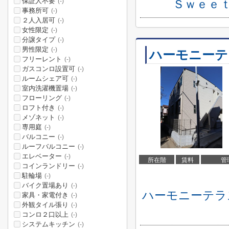
保証人不要
Ｓｗｅｅ
(-)
事務所可
(-)
２人入居可
(-)
女性限定
(-)
分譲タイプ
(-)
男性限定
(-)
ハーモニーテ
フリーレント
(-)
ガスコンロ設置可
(-)
ルームシェア可
(-)
室内洗濯機置場
(-)
フローリング
(-)
ロフト付き
(-)
メゾネット
(-)
専用庭
(-)
バルコニー
(-)
ルーフバルコニー
(-)
エレベーター
(-)
所在階
賃料
管
コインランドリー
(-)
駐輪場
(-)
バイク置場あり
(-)
ハーモニーテラ
家具・家電付き
(-)
外観タイル張り
(-)
コンロ２口以上
(-)
システムキッチン
(-)