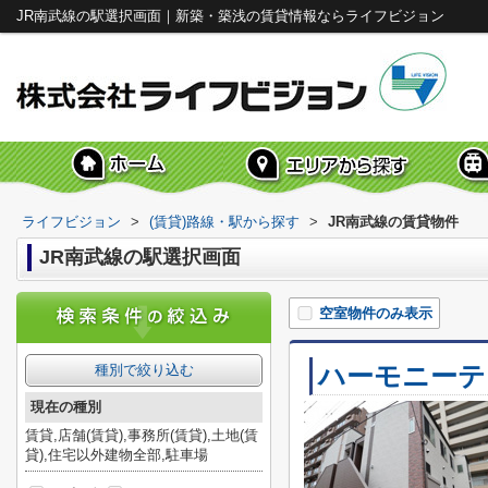
JR南武線の駅選択画面｜新築・築浅の賃貸情報ならライフビジョン
ライフビジョン
>
(賃貸)路線・駅から探す
>
JR南武線の賃貸物件
JR南武線の駅選択画面
空室物件のみ表示
ハーモニーテ
種別で絞り込む
現在の種別
賃貸,店舗(賃貸),事務所(賃貸),土地(賃
貸),住宅以外建物全部,駐車場