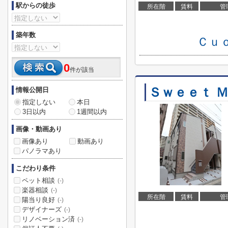
駅からの徒歩
所在階
賃料
管
築年数
Ｃｕ
0
件が該当
Ｓｗｅｅｔ 
情報公開日
指定しない
本日
3日以内
1週間以内
画像・動画あり
画像あり
動画あり
パノラマあり
こだわり条件
ペット相談
(-)
楽器相談
(-)
所在階
賃料
管
陽当り良好
(-)
デザイナーズ
(-)
リノベーション済
(-)