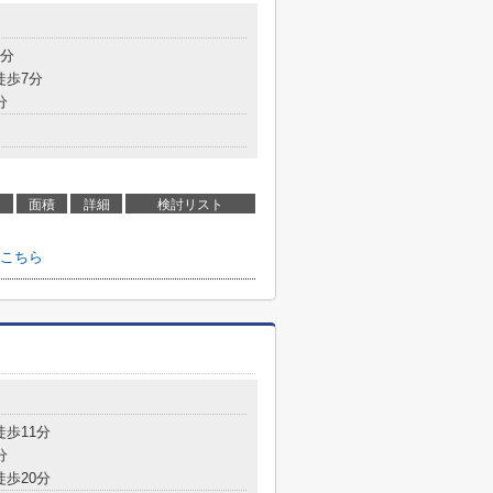
目
5分
徒歩7分
分
面積
詳細
検討リスト
こちら
徒歩11分
分
徒歩20分