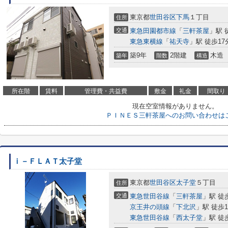
東京都
世田谷区
下馬
１丁目
住所
交通
東急田園都市線
「
三軒茶屋
」駅 
東急東横線
「
祐天寺
」駅 徒歩17
築9年
2階建
木造
築年
階数
構造
所在階
賃料
管理費・共益費
敷金
礼金
間取り
現在空室情報がありません。
ＰＩＮＥＳ三軒茶屋へのお問い合わせは
ｉ－ＦＬＡＴ太子堂
東京都
世田谷区
太子堂
５丁目
住所
交通
東急世田谷線
「
三軒茶屋
」駅 徒
京王井の頭線
「
下北沢
」駅 徒歩1
東急世田谷線
「
西太子堂
」駅 徒