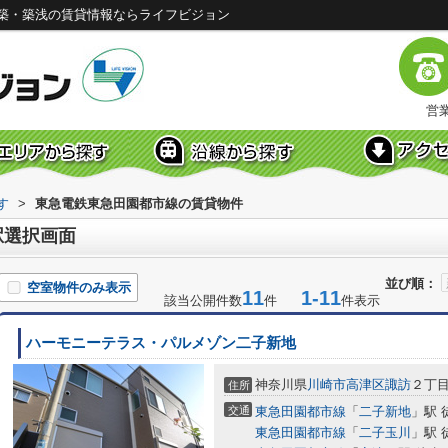
築・築浅の賃貸情報ならライフビジョン
営業
す
>
東急電鉄東急田園都市線の賃貸物件
駅選択画面
並び順：
空室物件のみ表示
11
1-11
該当公開件数
件
件表示
ハーモニーテラス・パルメゾン二子新地
神奈川県
川崎市高津区
諏訪
２丁
住所
交通
東急田園都市線
「
二子新地
」駅 
東急田園都市線
「
二子玉川
」駅 