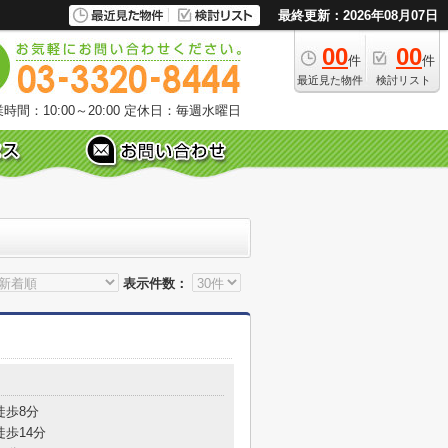
最終更新：2026年08月07日
00
00
件
件
最近見た物件
検討リスト
時間：10:00～20:00
定休日：毎週水曜日
表示件数：
目
徒歩8分
徒歩14分