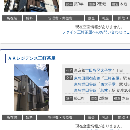
築9年
2階建
木造
築年
階数
構造
所在階
賃料
管理費・共益費
敷金
礼金
間取り
現在空室情報がありません。
ファイン三軒茶屋へのお問い合わせはこ
ＡＫレジデンス三軒茶屋
東京都
世田谷区
太子堂
４丁目
住所
交通
東急田園都市線
「
三軒茶屋
」駅 
東急世田谷線
「
西太子堂
」駅 徒
東急世田谷線
「
若林
」駅 徒歩10
築10年
2階建
木造
築年
階数
構造
所在階
賃料
管理費・共益費
敷金
礼金
間取り
現在空室情報がありません。