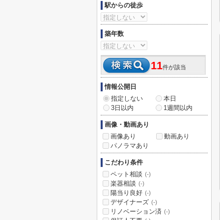
駅からの徒歩
築年数
11
件が該当
情報公開日
指定しない
本日
3日以内
1週間以内
画像・動画あり
画像あり
動画あり
パノラマあり
こだわり条件
ペット相談
(-)
楽器相談
(-)
陽当り良好
(-)
デザイナーズ
(-)
リノベーション済
(-)