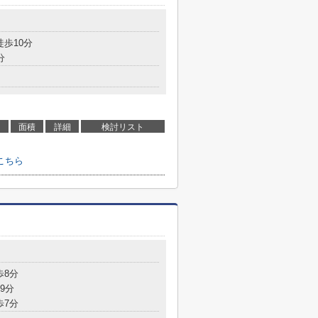
徒歩10分
分
面積
詳細
検討リスト
こちら
歩8分
9分
歩7分