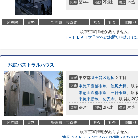
築4年
2階建
木造
築年
階数
構造
所在階
賃料
管理費・共益費
敷金
礼金
間取り
現在空室情報がありません。
ｉ－ＦＬＡＴ太子堂へのお問い合わせは
池尻パストラルハウス
東京都
世田谷区
池尻
２丁目
住所
交通
東急田園都市線
「
池尻大橋
」駅 
東急田園都市線
「
三軒茶屋
」駅 
東急東横線
「
祐天寺
」駅 徒歩20
築8年
2階建
木造
築年
階数
構造
所在階
賃料
管理費・共益費
敷金
礼金
間取り
現在空室情報がありません。
池尻パストラルハウスへのお問い合わせは