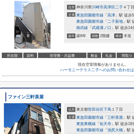
神奈川県
川崎市高津区
二子
４丁
住所
交通
東急田園都市線
「
高津
」駅 徒歩
東急田園都市線
「
二子新地
」駅 
南武線
「
武蔵溝ノ口
」駅 徒歩14
築8年
2階建
木造
築年
階数
構造
所在階
賃料
管理費・共益費
敷金
礼金
間取り
現在空室情報がありません。
ハーモニーテラス二子へのお問い合わせは
ファイン三軒茶屋
東京都
世田谷区
下馬
１丁目
住所
交通
東急田園都市線
「
三軒茶屋
」駅 
東急東横線
「
祐天寺
」駅 徒歩18
東急田園都市線
「
池尻大橋
」駅 