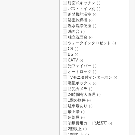
対面式キッチン
(-)
バス・トイレ別
(-)
追焚機能浴室
(-)
浴室乾燥機
(-)
温水洗浄便座
(-)
洗面台
(-)
独立洗面台
(-)
ウォークインクロゼット
(-)
CS
(-)
BS
(-)
CATV
(-)
光ファイバー
(-)
オートロック
(-)
TVモニタ付インターホン
(-)
宅配ボックス
(-)
防犯カメラ
(-)
24時間有人管理
(-)
1階の物件
(-)
駐車場あり
(-)
最上階
(-)
角部屋
(-)
初期費用カード決済可
(-)
2階以上
(-)
10階以上
(-)