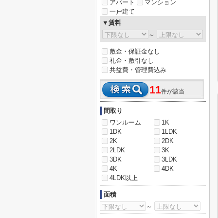
アパート
マンション
一戸建て
▼賃料
～
敷金・保証金なし
礼金・敷引なし
共益費・管理費込み
11
件が該当
間取り
ワンルーム
1K
1DK
1LDK
2K
2DK
2LDK
3K
3DK
3LDK
4K
4DK
4LDK以上
面積
～