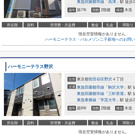
東急田園都市線
「
高津
」駅 徒歩1
築7年
2階建
木造
築年
階数
構造
所在階
賃料
管理費・共益費
敷金
礼金
間取り
現在空室情報がありません。
ハーモニーテラス・パルメゾン二子新地へのお問い
ハーモニーテラス野沢
東京都
世田谷区
野沢
４丁目
住所
交通
東急田園都市線
「
駒沢大学
」駅 
東急田園都市線
「
三軒茶屋
」駅 
東急東横線
「
学芸大学
」駅 徒歩2
築8年
2階建
木造
築年
階数
構造
所在階
賃料
管理費・共益費
敷金
礼金
間取り
現在空室情報がありません。