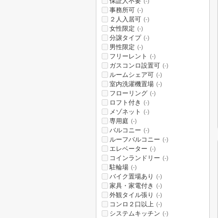
保証人不要
(-)
事務所可
(-)
２人入居可
(-)
女性限定
(-)
分譲タイプ
(-)
男性限定
(-)
フリーレント
(-)
ガスコンロ設置可
(-)
ルームシェア可
(-)
室内洗濯機置場
(-)
フローリング
(-)
ロフト付き
(-)
メゾネット
(-)
専用庭
(-)
バルコニー
(-)
ルーフバルコニー
(-)
エレベーター
(-)
コインランドリー
(-)
駐輪場
(-)
バイク置場あり
(-)
家具・家電付き
(-)
外観タイル張り
(-)
コンロ２口以上
(-)
システムキッチン
(-)