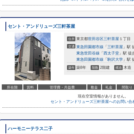
セント・アンドリューズ三軒茶屋
東京都
世田谷区
三軒茶屋
１丁目
住所
交通
東急田園都市線
「
三軒茶屋
」駅 
東急世田谷線
「
西太子堂
」駅 徒
東急田園都市線
「
駒沢大学
」駅 
築8年
2階建
木造
築年
階数
構造
所在階
賃料
管理費・共益費
敷金
礼金
間取り
現在空室情報がありません。
セント・アンドリューズ三軒茶屋へのお問い合
ハーモニーテラス二子