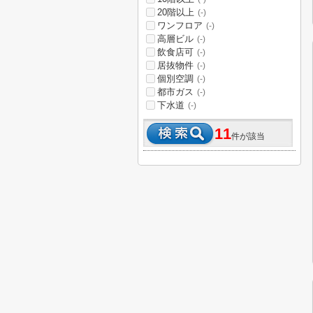
20階以上
(-)
ワンフロア
(-)
高層ビル
(-)
飲食店可
(-)
居抜物件
(-)
個別空調
(-)
都市ガス
(-)
下水道
(-)
11
件が該当