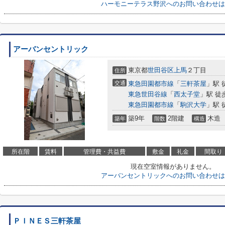
ハーモニーテラス野沢へのお問い合わせは
アーバンセントリック
東京都
世田谷区
上馬
２丁目
住所
交通
東急田園都市線
「
三軒茶屋
」駅 
東急世田谷線
「
西太子堂
」駅 徒
東急田園都市線
「
駒沢大学
」駅 
築9年
2階建
木造
築年
階数
構造
所在階
賃料
管理費・共益費
敷金
礼金
間取り
現在空室情報がありません。
アーバンセントリックへのお問い合わせは
ＰＩＮＥＳ三軒茶屋