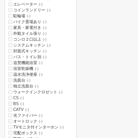
エレベーター
(-)
コインランドリー
(-)
駐輪場
(-)
バイク置場あり
(-)
家具・家電付き
(-)
外観タイル張り
(-)
コンロ２口以上
(-)
システムキッチン
(-)
対面式キッチン
(-)
バス・トイレ別
(-)
追焚機能浴室
(-)
浴室乾燥機
(-)
温水洗浄便座
(-)
洗面台
(-)
独立洗面台
(-)
ウォークインクロゼット
(-)
CS
(-)
BS
(-)
CATV
(-)
光ファイバー
(-)
オートロック
(-)
TVモニタ付インターホン
(-)
宅配ボックス
(-)