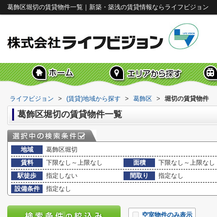
葛飾区堀切の賃貸物件一覧｜新築・築浅の賃貸情報ならライフビジョン
ライフビジョン
>
(賃貸)地域から探す
>
葛飾区
>
堀切の賃貸物件
葛飾区堀切の賃貸物件一覧
地域
葛飾区堀切
賃料
下限なし～上限なし
面積
下限なし～上限なし
駅徒歩
指定しない
間取り
指定なし
設備条件
指定なし
空室物件のみ表示