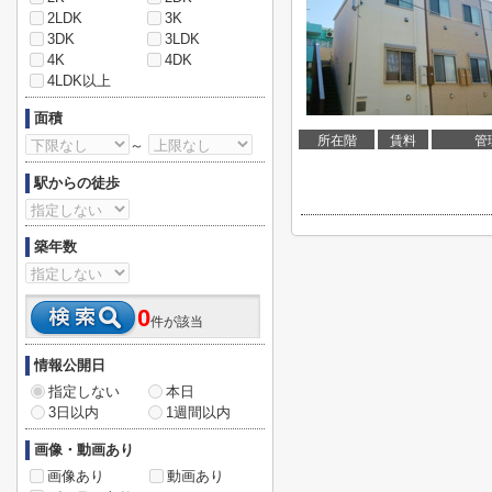
2LDK
3K
3DK
3LDK
4K
4DK
4LDK以上
面積
所在階
賃料
管
～
駅からの徒歩
築年数
0
件が該当
情報公開日
指定しない
本日
3日以内
1週間以内
画像・動画あり
画像あり
動画あり