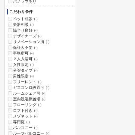
パノラマあり
こだわり条件
ペット相談
(-)
楽器相談
(-)
陽当り良好
(-)
デザイナーズ
(-)
リノベーション済
(-)
保証人不要
(-)
事務所可
(-)
２人入居可
(-)
女性限定
(-)
分譲タイプ
(-)
男性限定
(-)
フリーレント
(-)
ガスコンロ設置可
(-)
ルームシェア可
(-)
室内洗濯機置場
(-)
フローリング
(-)
ロフト付き
(-)
メゾネット
(-)
専用庭
(-)
バルコニー
(-)
ルーフバルコニー
(-)