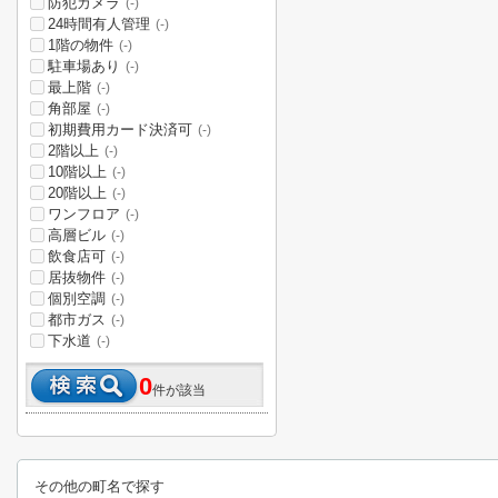
防犯カメラ
(-)
24時間有人管理
(-)
1階の物件
(-)
駐車場あり
(-)
最上階
(-)
角部屋
(-)
初期費用カード決済可
(-)
2階以上
(-)
10階以上
(-)
20階以上
(-)
ワンフロア
(-)
高層ビル
(-)
飲食店可
(-)
居抜物件
(-)
個別空調
(-)
都市ガス
(-)
下水道
(-)
0
件が該当
その他の町名で探す