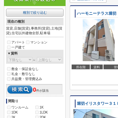
種別で絞り込む
ハーモニーテラス堀切
現在の種別
賃貸,店舗(賃貸),事務所(賃貸),土地(賃
貸),住宅以外建物全部,駐車場
アパート
マンション
一戸建て
▼賃料
～
所在階
賃料
管
敷金・保証金なし
礼金・敷引なし
共益費・管理費込み
0
件が該当
間取り
堀切イリスタワー３１
ワンルーム
1K
1DK
1LDK
2K
2DK