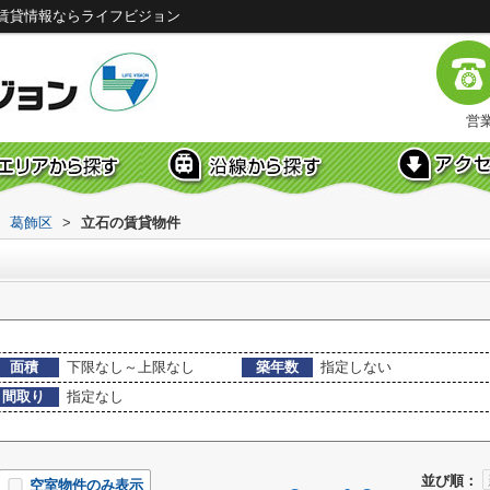
賃貸情報ならライフビジョン
営業
葛飾区
>
立石の賃貸物件
面積
下限なし～上限なし
築年数
指定しない
間取り
指定なし
並び順：
空室物件のみ表示