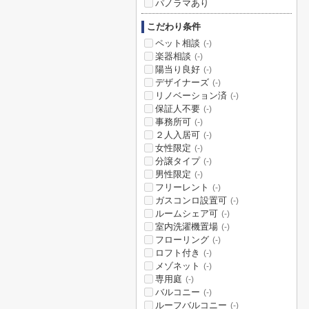
パノラマあり
こだわり条件
ペット相談
(-)
楽器相談
(-)
陽当り良好
(-)
デザイナーズ
(-)
リノベーション済
(-)
保証人不要
(-)
事務所可
(-)
２人入居可
(-)
女性限定
(-)
分譲タイプ
(-)
男性限定
(-)
フリーレント
(-)
ガスコンロ設置可
(-)
ルームシェア可
(-)
室内洗濯機置場
(-)
フローリング
(-)
ロフト付き
(-)
メゾネット
(-)
専用庭
(-)
バルコニー
(-)
ルーフバルコニー
(-)