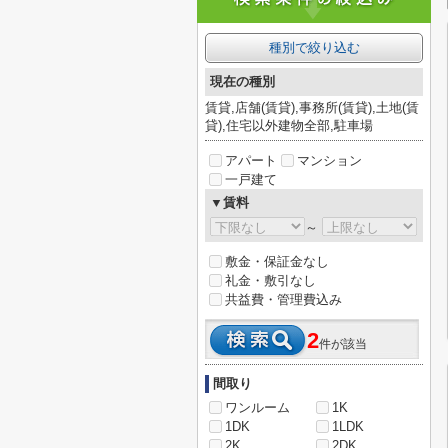
種別で絞り込む
現在の種別
賃貸,店舗(賃貸),事務所(賃貸),土地(賃
貸),住宅以外建物全部,駐車場
アパート
マンション
一戸建て
▼賃料
～
敷金・保証金なし
礼金・敷引なし
共益費・管理費込み
2
件が該当
間取り
ワンルーム
1K
1DK
1LDK
2K
2DK