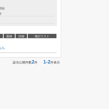
0分
分
面積
詳細
検討リスト
ちら
2
1-2
該当公開件数
件
件表示