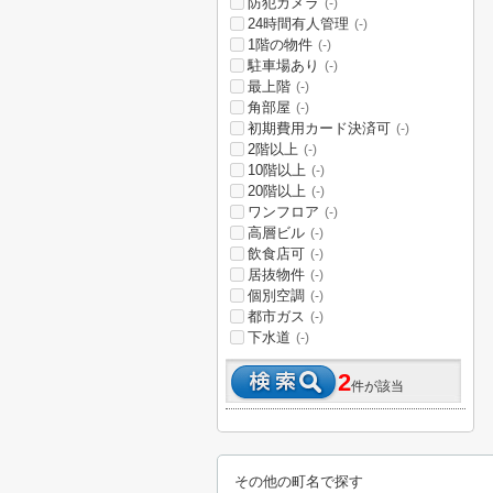
防犯カメラ
(-)
24時間有人管理
(-)
1階の物件
(-)
駐車場あり
(-)
最上階
(-)
角部屋
(-)
初期費用カード決済可
(-)
2階以上
(-)
10階以上
(-)
20階以上
(-)
ワンフロア
(-)
高層ビル
(-)
飲食店可
(-)
居抜物件
(-)
個別空調
(-)
都市ガス
(-)
下水道
(-)
2
件が該当
その他の町名で探す