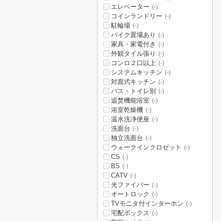
エレベーター
(-)
コインランドリー
(-)
駐輪場
(-)
バイク置場あり
(-)
家具・家電付き
(-)
外観タイル張り
(-)
コンロ２口以上
(-)
システムキッチン
(-)
対面式キッチン
(-)
バス・トイレ別
(-)
追焚機能浴室
(-)
浴室乾燥機
(-)
温水洗浄便座
(-)
洗面台
(-)
独立洗面台
(-)
ウォークインクロゼット
(-)
CS
(-)
BS
(-)
CATV
(-)
光ファイバー
(-)
オートロック
(-)
TVモニタ付インターホン
(-)
宅配ボックス
(-)