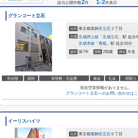
2
1-2
該当公開件数
件
件表示
グランコート立石
東京都
葛飾区
立石
３丁目
住所
交通
京成押上線
「
京成立石
」駅 徒歩
京成本線
「
青砥
」駅 徒歩16分
築7年
2階建
木造
築年
階数
構造
所在階
賃料
管理費・共益費
敷金
礼金
間取り
現在空室情報がありません。
グランコート立石へのお問い合わせはこ
イーリスハイツ
東京都
葛飾区
立石
６丁目
住所