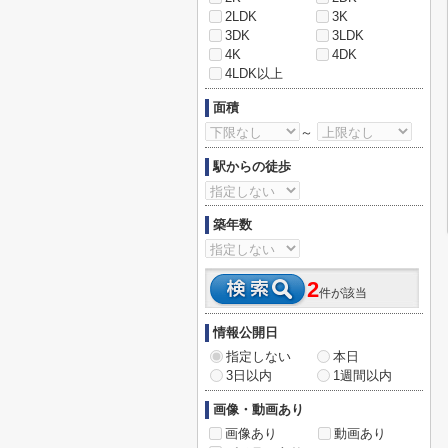
2LDK
3K
3DK
3LDK
4K
4DK
4LDK以上
面積
～
駅からの徒歩
築年数
2
件が該当
情報公開日
指定しない
本日
3日以内
1週間以内
画像・動画あり
画像あり
動画あり