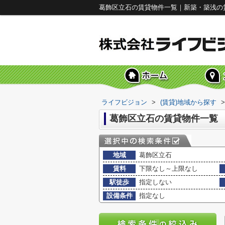
葛飾区立石の賃貸物件一覧｜新築・築浅の
ライフビジョン
>
(賃貸)地域から探す
>
葛飾区立石の賃貸物件一覧
地域
葛飾区立石
賃料
下限なし～上限なし
駅徒歩
指定しない
設備条件
指定なし