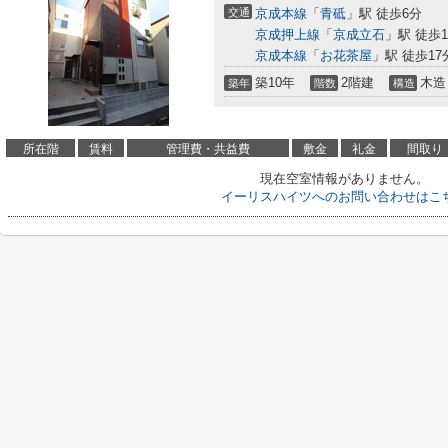
交通
京成本線
「
青砥
」駅 徒歩6分
京成押上線
「
京成立石
」駅 徒歩1
京成本線
「
お花茶屋
」駅 徒歩17
築10年
2階建
木造
築年
階数
構造
所在階
賃料
管理費・共益費
敷金
礼金
間取り
現在空室情報がありません。
イーリスハイツへのお問い合わせはこ