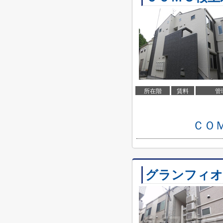
所在階
賃料
管
ＣＯ
グランフィオ