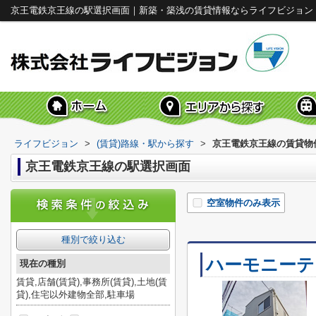
京王電鉄京王線の駅選択画面｜新築・築浅の賃貸情報ならライフビジョン
ライフビジョン
>
(賃貸)路線・駅から探す
>
京王電鉄京王線の賃貸物
京王電鉄京王線の駅選択画面
空室物件のみ表示
種別で絞り込む
ハーモニーテ
現在の種別
賃貸,店舗(賃貸),事務所(賃貸),土地(賃
貸),住宅以外建物全部,駐車場