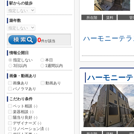
駅からの徒歩
所在階
賃料
管
築年数
ハーモニーテラ
0
件が該当
情報公開日
指定しない
本日
3日以内
1週間以内
ハーモニーテ
画像・動画あり
画像あり
動画あり
パノラマあり
こだわり条件
ペット相談
(-)
楽器相談
(-)
陽当り良好
(-)
デザイナーズ
(-)
リノベーション済
(-)