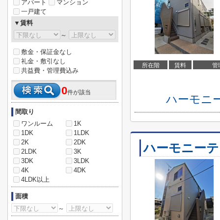
アパート
マンション
一戸建て
▼賃料
～
敷金・保証金なし
礼金・敷引なし
所在階
賃料
管
共益費・管理費込み
0
件が該当
ハーモニ
間取り
ワンルーム
1K
1DK
1LDK
2K
2DK
ハーモニーテ
2LDK
3K
3DK
3LDK
4K
4DK
4LDK以上
面積
～