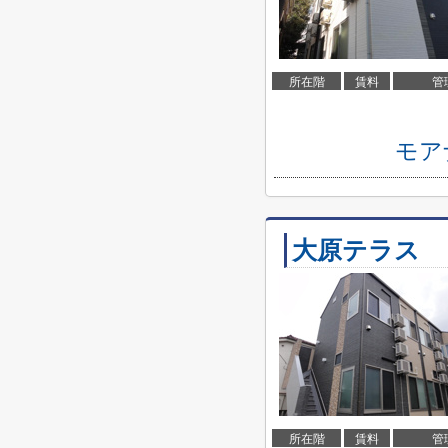
所在階
賃料
管
モア
大原テラス
所在階
賃料
管