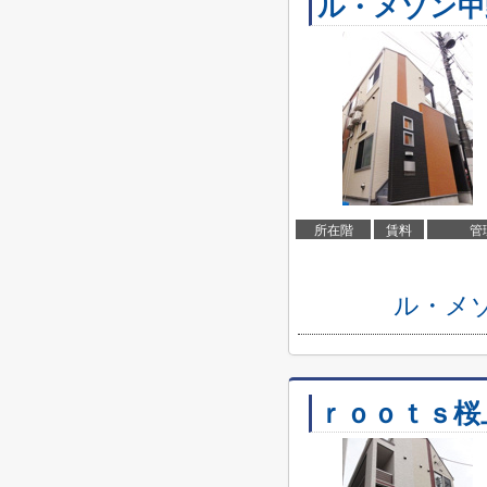
ル・メゾン中
所在階
賃料
管
ル・メ
ｒｏｏｔｓ桜