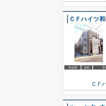
ＣＦハイツ和
所在階
賃料
管
ＣＦ