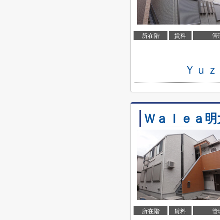
所在階
賃料
管
Ｙｕｚ
Ｗａｌｅａ明
所在階
賃料
管