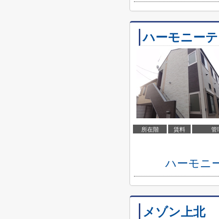
ハーモニーテ
所在階
賃料
管
ハーモニ
メゾン上北