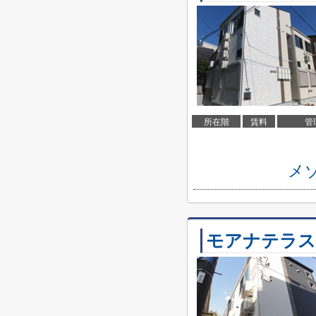
所在階
賃料
管
メ
モアナテラス