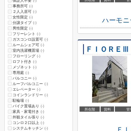
所在階
賃料
管
保証人不要
(-)
事務所可
(-)
２人入居可
(-)
女性限定
(-)
ハーモニ
分譲タイプ
(-)
男性限定
(-)
フリーレント
(-)
ガスコンロ設置可
(-)
ルームシェア可
(-)
ＦＩＯＲＥⅢ
室内洗濯機置場
(-)
フローリング
(-)
ロフト付き
(-)
メゾネット
(-)
専用庭
(-)
バルコニー
(-)
ルーフバルコニー
(-)
エレベーター
(-)
コインランドリー
(-)
駐輪場
(-)
バイク置場あり
(-)
所在階
賃料
管
家具・家電付き
(-)
外観タイル張り
(-)
コンロ２口以上
(-)
ＦＩ
システムキッチン
(-)