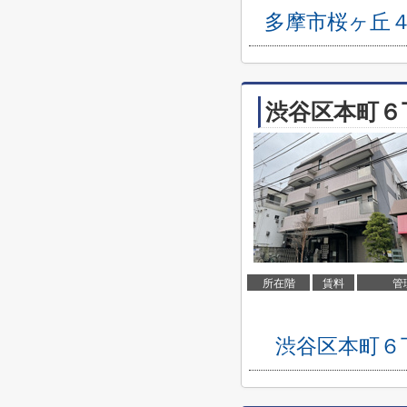
多摩市桜ヶ丘
渋谷区本町６
所在階
賃料
管
渋谷区本町６