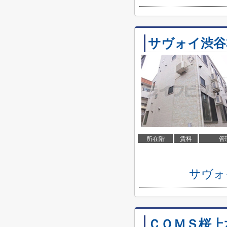
サヴォイ渋谷
所在階
賃料
管
サヴォ
ＣＯＭＳ桜上