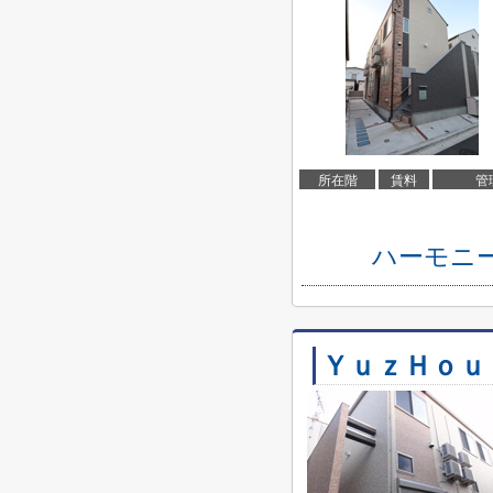
所在階
賃料
管
ハーモニ
ＹｕｚＨｏｕ