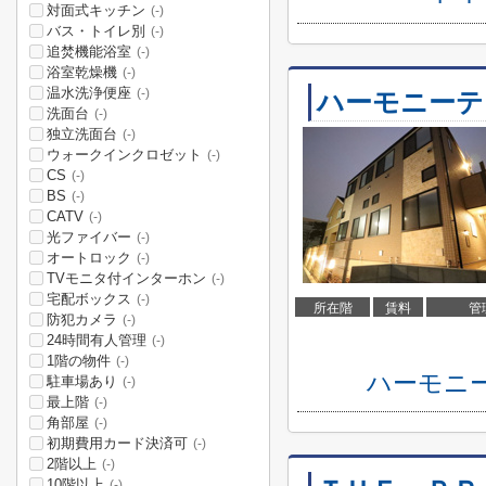
対面式キッチン
(-)
バス・トイレ別
(-)
追焚機能浴室
(-)
浴室乾燥機
(-)
温水洗浄便座
(-)
ハーモニーテ
洗面台
(-)
独立洗面台
(-)
ウォークインクロゼット
(-)
CS
(-)
BS
(-)
CATV
(-)
光ファイバー
(-)
オートロック
(-)
TVモニタ付インターホン
(-)
宅配ボックス
(-)
所在階
賃料
管
防犯カメラ
(-)
24時間有人管理
(-)
1階の物件
(-)
ハーモニ
駐車場あり
(-)
最上階
(-)
角部屋
(-)
初期費用カード決済可
(-)
2階以上
(-)
10階以上
(-)