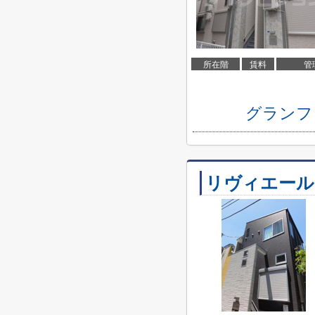
所在階
賃料
管
グランフ
リヴィエール