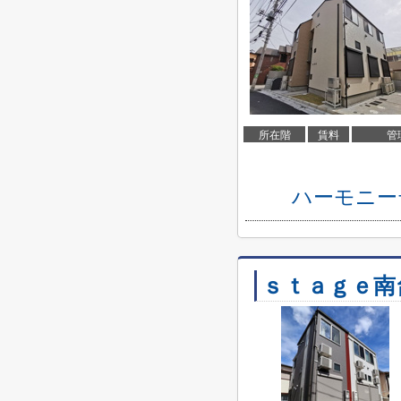
所在階
賃料
管
ハーモニー
ｓｔａｇｅ南