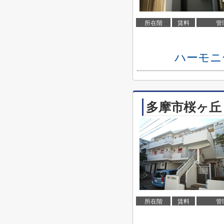
所在階
賃料
管
ハーモニ
多摩市桜ヶ丘
所在階
賃料
管