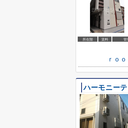
所在階
賃料
管
ｒｏｏ
ハーモニーテ