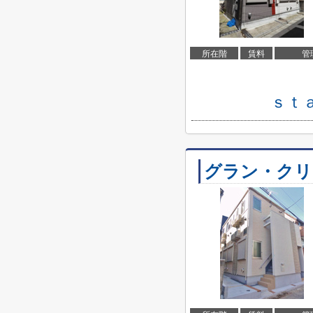
所在階
賃料
管
ｓｔ
グラン・クリ