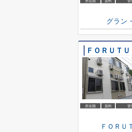
所在階
賃料
管
グラン
ＦＯＲＵＴＵ
所在階
賃料
管
ＦＯＲＵ