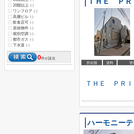
ＴＨＥ ＰＲ
20階以上
(-)
ワンフロア
(-)
高層ビル
(-)
飲食店可
(-)
居抜物件
(-)
個別空調
(-)
都市ガス
(-)
下水道
(-)
0
件が該当
所在階
賃料
管
ＴＨＥ ＰＲＩ
ハーモニーテ