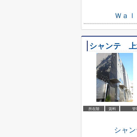
Ｗａｌ
シャンテ 上
所在階
賃料
管
シャン