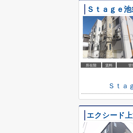
Ｓｔａｇｅ池
所在階
賃料
管
Ｓｔａ
エクシード上