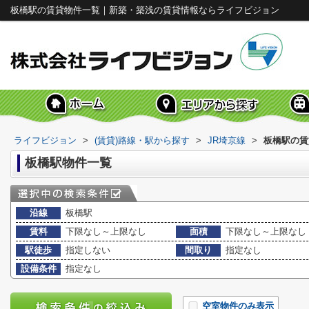
板橋駅の賃貸物件一覧｜新築・築浅の賃貸情報ならライフビジョン
ライフビジョン
>
(賃貸)路線・駅から探す
>
JR埼京線
>
板橋駅の賃
板橋駅物件一覧
沿線
板橋駅
賃料
下限なし～上限なし
面積
下限なし～上限なし
駅徒歩
指定しない
間取り
指定なし
設備条件
指定なし
空室物件のみ表示