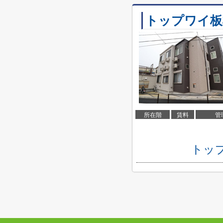
トップワイ板
所在階
賃料
管
トッ