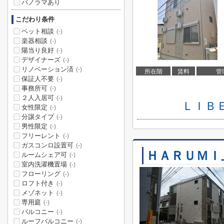
パノラマあり
こだわり条件
ペット相談
(-)
楽器相談
(-)
陽当り良好
(-)
デザイナーズ
(-)
リノベーション済
(-)
所在階
賃料
管
保証人不要
(-)
事務所可
(-)
２人入居可
(-)
ＬＩＢ
女性限定
(-)
分譲タイプ
(-)
男性限定
(-)
フリーレント
(-)
ガスコンロ設置可
(-)
ＨＡＲＵＭＩ
ルームシェア可
(-)
室内洗濯機置場
(-)
フローリング
(-)
ロフト付き
(-)
メゾネット
(-)
専用庭
(-)
バルコニー
(-)
ルーフバルコニー
(-)