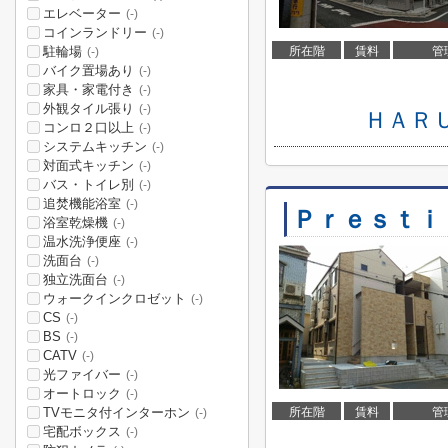
エレベーター
(-)
コインランドリー
(-)
駐輪場
所在階
賃料
管
(-)
バイク置場あり
(-)
家具・家電付き
(-)
外観タイル張り
(-)
ＨＡＲ
コンロ２口以上
(-)
システムキッチン
(-)
対面式キッチン
(-)
バス・トイレ別
(-)
追焚機能浴室
(-)
Ｐｒｅｓｔｉ
浴室乾燥機
(-)
温水洗浄便座
(-)
洗面台
(-)
独立洗面台
(-)
ウォークインクロゼット
(-)
CS
(-)
BS
(-)
CATV
(-)
光ファイバー
(-)
オートロック
(-)
TVモニタ付インターホン
所在階
賃料
管
(-)
宅配ボックス
(-)