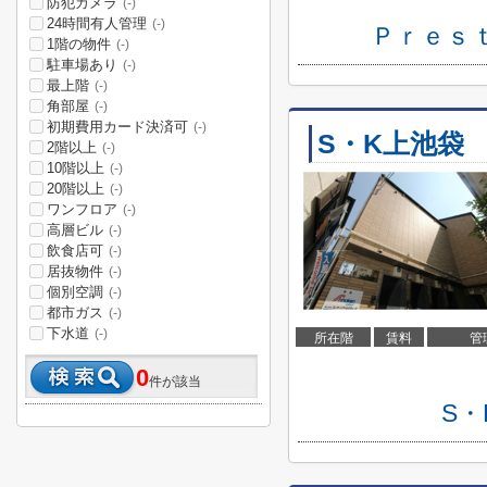
防犯カメラ
(-)
24時間有人管理
(-)
Ｐｒｅｓ
1階の物件
(-)
駐車場あり
(-)
最上階
(-)
角部屋
(-)
初期費用カード決済可
(-)
S・K上池袋
2階以上
(-)
10階以上
(-)
20階以上
(-)
ワンフロア
(-)
高層ビル
(-)
飲食店可
(-)
居抜物件
(-)
個別空調
(-)
都市ガス
(-)
下水道
(-)
所在階
賃料
管
0
件が該当
S