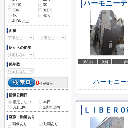
ハーモニーテ
2LDK
3K
3DK
3LDK
4K
4DK
4LDK以上
面積
～
駅からの徒歩
所在階
賃料
管
築年数
ハーモニー
0
件が該当
情報公開日
指定しない
本日
3日以内
1週間以内
ＬＩＢＥＲＯ
画像・動画あり
画像あり
動画あり