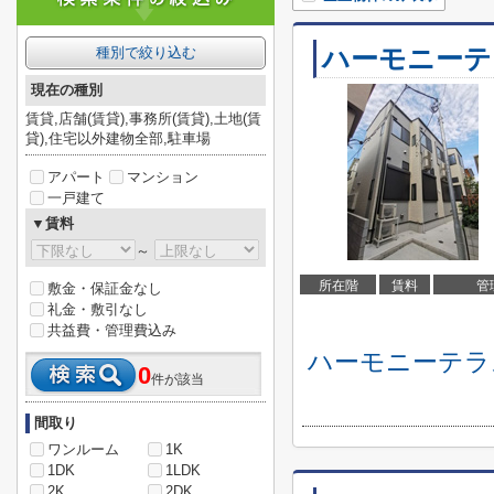
ハーモニーテ
種別で絞り込む
現在の種別
賃貸,店舗(賃貸),事務所(賃貸),土地(賃
貸),住宅以外建物全部,駐車場
アパート
マンション
一戸建て
▼賃料
～
所在階
賃料
管
敷金・保証金なし
礼金・敷引なし
共益費・管理費込み
ハーモニーテラ
0
件が該当
間取り
ワンルーム
1K
1DK
1LDK
2K
2DK