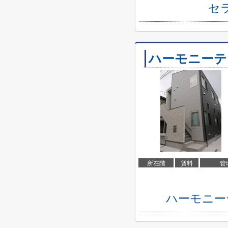
セ
ハーモニーテ
所在階
賃料
管
ハーモニー