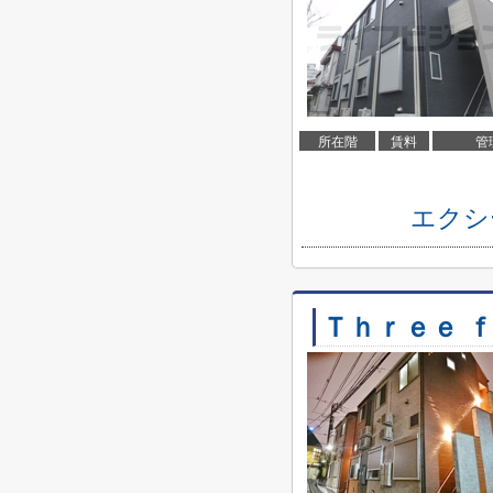
所在階
賃料
管
エクシ
Ｔｈｒｅｅ 