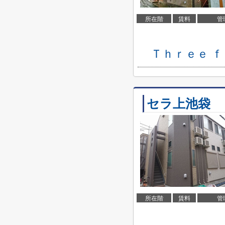
所在階
賃料
管
Ｔｈｒｅｅ 
セラ上池袋
所在階
賃料
管