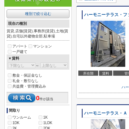
種別で絞り込む
ハーモニーテラス・フ
現在の種別
賃貸,店舗(賃貸),事務所(賃貸),土地(賃
貸),住宅以外建物全部,駐車場
アパート
マンション
一戸建て
▼賃料
～
所在階
賃料
管
敷金・保証金なし
礼金・敷引なし
共益費・管理費込み
ハー
0
件が該当
間取り
ハーモニーテラス・Ａ
ワンルーム
1K
1DK
1LDK
2K
2DK