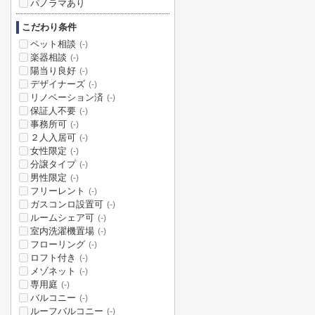
パノラマあり
こだわり条件
ペット相談
(-)
楽器相談
(-)
陽当り良好
(-)
デザイナーズ
(-)
リノベーション済
(-)
保証人不要
(-)
事務所可
(-)
２人入居可
(-)
女性限定
(-)
分譲タイプ
(-)
男性限定
(-)
フリーレント
(-)
ガスコンロ設置可
(-)
ルームシェア可
(-)
室内洗濯機置場
(-)
フローリング
(-)
ロフト付き
(-)
メゾネット
(-)
専用庭
(-)
バルコニー
(-)
ルーフバルコニー
(-)