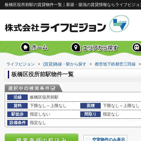
板橋区役所前駅の賃貸物件一覧｜新築・築浅の賃貸情報ならライフビジョ
ライフビジョン
>
(賃貸)路線・駅から探す
>
都営地下鉄都営三田線
>
板橋区役所前駅物件一覧
沿線
板橋区役所前駅
賃料
下限なし～上限なし
面積
下限なし～上限なし
駅徒歩
指定しない
間取り
指定なし
設備条件
指定なし
空室物件のみ表示