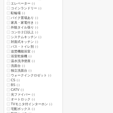
エレベーター
(-)
コインランドリー
(-)
駐輪場
(-)
バイク置場あり
(-)
家具・家電付き
(-)
外観タイル張り
(-)
コンロ２口以上
(-)
システムキッチン
(-)
対面式キッチン
(-)
バス・トイレ別
(-)
追焚機能浴室
(-)
浴室乾燥機
(-)
温水洗浄便座
(-)
洗面台
(-)
独立洗面台
(-)
ウォークインクロゼット
(-)
CS
(-)
BS
(-)
CATV
(-)
光ファイバー
(-)
オートロック
(-)
TVモニタ付インターホン
(-)
宅配ボックス
(-)