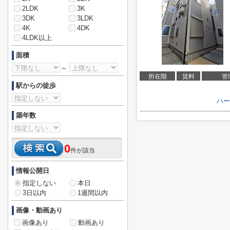
2LDK
3K
3DK
3LDK
4K
4DK
4LDK以上
面積
～
所在階
賃料
管
駅からの徒歩
ハー
築年数
0
件が該当
情報公開日
指定しない
本日
3日以内
1週間以内
画像・動画あり
画像あり
動画あり