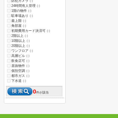
防犯カメラ
(-)
24時間有人管理
(-)
1階の物件
(-)
駐車場あり
(-)
最上階
(-)
角部屋
(-)
初期費用カード決済可
(-)
2階以上
(-)
10階以上
(-)
20階以上
(-)
ワンフロア
(-)
高層ビル
(-)
飲食店可
(-)
居抜物件
(-)
個別空調
(-)
都市ガス
(-)
下水道
(-)
0
件が該当