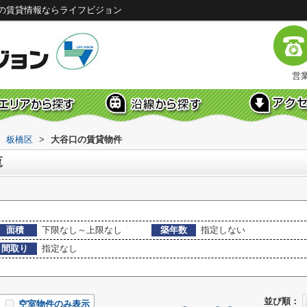
の賃貸情報ならライフビジョン
営業
板橋区
>
大谷口の賃貸物件
覧
面積
下限なし～上限なし
築年数
指定しない
間取り
指定なし
並び順：
空室物件のみ表示