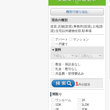
種別で絞り込む
現在の種別
賃貸,店舗(賃貸),事務所(賃貸),土地(賃
貸),住宅以外建物全部,駐車場
アパート
マンション
一戸建て
▼賃料
～
敷金・保証金なし
礼金・敷引なし
共益費・管理費込み
1
件が該当
間取り
ワンルーム
1K
1DK
1LDK
2K
2DK