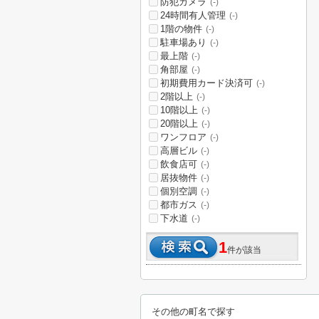
防犯カメラ
(-)
24時間有人管理
(-)
1階の物件
(-)
駐車場あり
(-)
最上階
(-)
角部屋
(-)
初期費用カード決済可
(-)
2階以上
(-)
10階以上
(-)
20階以上
(-)
ワンフロア
(-)
高層ビル
(-)
飲食店可
(-)
居抜物件
(-)
個別空調
(-)
都市ガス
(-)
下水道
(-)
1
件が該当
その他の町名で探す