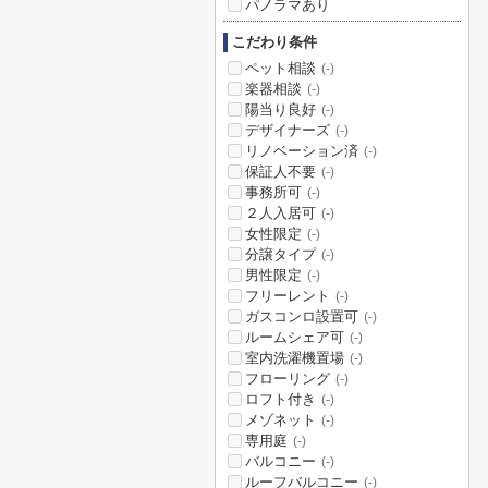
パノラマあり
こだわり条件
ペット相談
(-)
楽器相談
(-)
陽当り良好
(-)
デザイナーズ
(-)
リノベーション済
(-)
保証人不要
(-)
事務所可
(-)
２人入居可
(-)
女性限定
(-)
分譲タイプ
(-)
男性限定
(-)
フリーレント
(-)
ガスコンロ設置可
(-)
ルームシェア可
(-)
室内洗濯機置場
(-)
フローリング
(-)
ロフト付き
(-)
メゾネット
(-)
専用庭
(-)
バルコニー
(-)
ルーフバルコニー
(-)