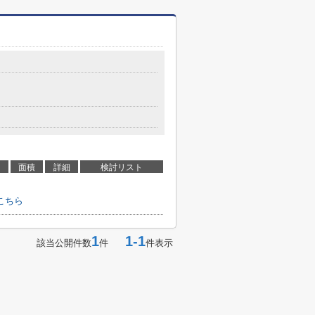
面積
詳細
検討リスト
こちら
1
1-1
該当公開件数
件
件表示