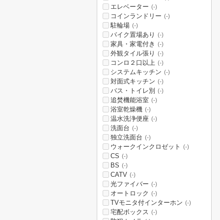
エレベーター
(-)
コインランドリー
(-)
駐輪場
(-)
バイク置場あり
(-)
家具・家電付き
(-)
外観タイル張り
(-)
コンロ２口以上
(-)
システムキッチン
(-)
対面式キッチン
(-)
バス・トイレ別
(-)
追焚機能浴室
(-)
浴室乾燥機
(-)
温水洗浄便座
(-)
洗面台
(-)
独立洗面台
(-)
ウォークインクロゼット
(-)
CS
(-)
BS
(-)
CATV
(-)
光ファイバー
(-)
オートロック
(-)
TVモニタ付インターホン
(-)
宅配ボックス
(-)