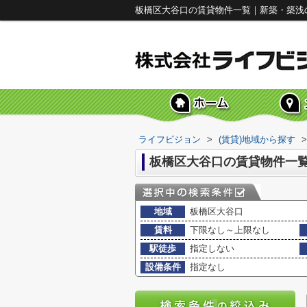
板橋区大谷口の賃貸物件一覧｜新築・築浅
ライフビジョン
>
(賃貸)地域から探す
>
板橋区大谷口の賃貸物件一
地域
板橋区大谷口
賃料
下限なし～上限なし
駅徒歩
指定しない
設備条件
指定なし