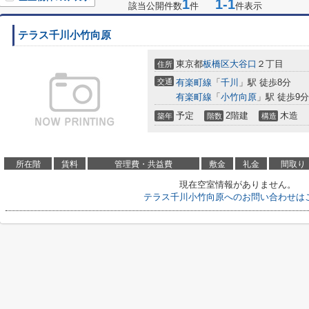
1
1-1
該当公開件数
件
件表示
テラス千川小竹向原
東京都
板橋区
大谷口
２丁目
住所
交通
有楽町線
「
千川
」駅 徒歩8分
有楽町線
「
小竹向原
」駅 徒歩9分
予定
2階建
木造
築年
階数
構造
所在階
賃料
管理費・共益費
敷金
礼金
間取り
現在空室情報がありません。
テラス千川小竹向原へのお問い合わせは