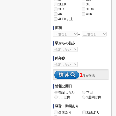
2LDK
3K
3DK
3LDK
4K
4DK
4LDK以上
面積
～
駅からの徒歩
築年数
1
件が該当
情報公開日
指定しない
本日
3日以内
1週間以内
画像・動画あり
画像あり
動画あり