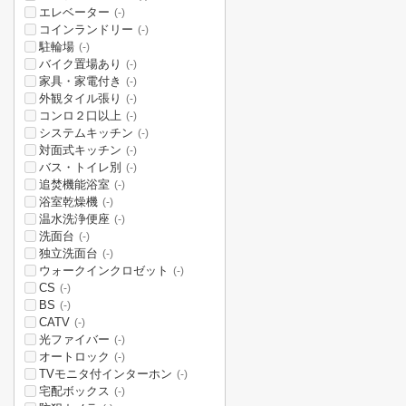
エレベーター
(-)
コインランドリー
(-)
駐輪場
(-)
バイク置場あり
(-)
家具・家電付き
(-)
外観タイル張り
(-)
コンロ２口以上
(-)
システムキッチン
(-)
対面式キッチン
(-)
バス・トイレ別
(-)
追焚機能浴室
(-)
浴室乾燥機
(-)
温水洗浄便座
(-)
洗面台
(-)
独立洗面台
(-)
ウォークインクロゼット
(-)
CS
(-)
BS
(-)
CATV
(-)
光ファイバー
(-)
オートロック
(-)
TVモニタ付インターホン
(-)
宅配ボックス
(-)