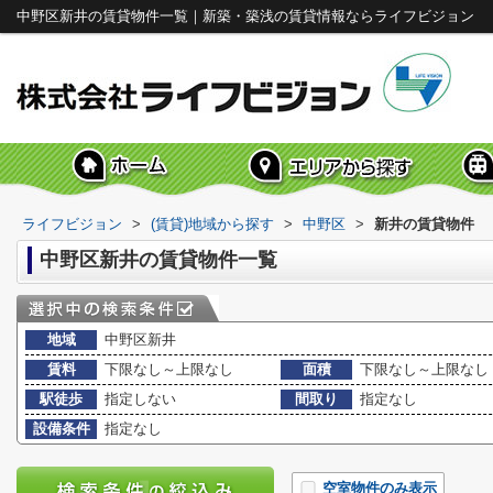
中野区新井の賃貸物件一覧｜新築・築浅の賃貸情報ならライフビジョン
ライフビジョン
>
(賃貸)地域から探す
>
中野区
>
新井の賃貸物件
中野区新井の賃貸物件一覧
地域
中野区新井
賃料
下限なし～上限なし
面積
下限なし～上限なし
駅徒歩
指定しない
間取り
指定なし
設備条件
指定なし
空室物件のみ表示