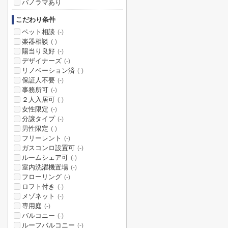
パノラマあり
こだわり条件
ペット相談
(-)
楽器相談
(-)
陽当り良好
(-)
デザイナーズ
(-)
リノベーション済
(-)
保証人不要
(-)
事務所可
(-)
２人入居可
(-)
女性限定
(-)
分譲タイプ
(-)
男性限定
(-)
フリーレント
(-)
ガスコンロ設置可
(-)
ルームシェア可
(-)
室内洗濯機置場
(-)
フローリング
(-)
ロフト付き
(-)
メゾネット
(-)
専用庭
(-)
バルコニー
(-)
ルーフバルコニー
(-)