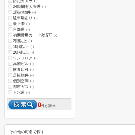
防犯カメラ
(-)
24時間有人管理
(-)
1階の物件
(-)
駐車場あり
(-)
最上階
(-)
角部屋
(-)
初期費用カード決済可
(-)
2階以上
(-)
10階以上
(-)
20階以上
(-)
ワンフロア
(-)
高層ビル
(-)
飲食店可
(-)
居抜物件
(-)
個別空調
(-)
都市ガス
(-)
下水道
(-)
0
件が該当
その他の町名で探す