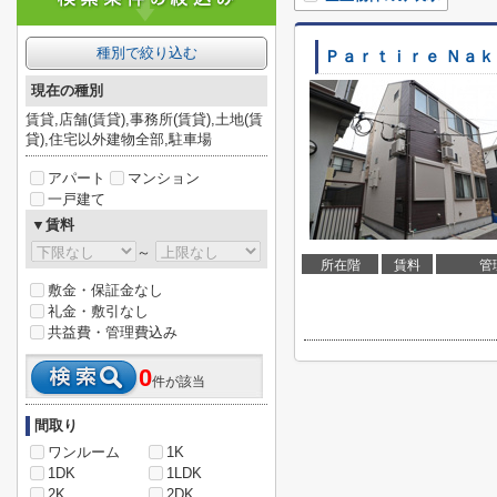
種別で絞り込む
Ｐａｒｔｉｒｅ Ｎａ
現在の種別
賃貸,店舗(賃貸),事務所(賃貸),土地(賃
貸),住宅以外建物全部,駐車場
アパート
マンション
一戸建て
▼賃料
～
所在階
賃料
管
敷金・保証金なし
礼金・敷引なし
共益費・管理費込み
0
件が該当
間取り
ワンルーム
1K
1DK
1LDK
2K
2DK