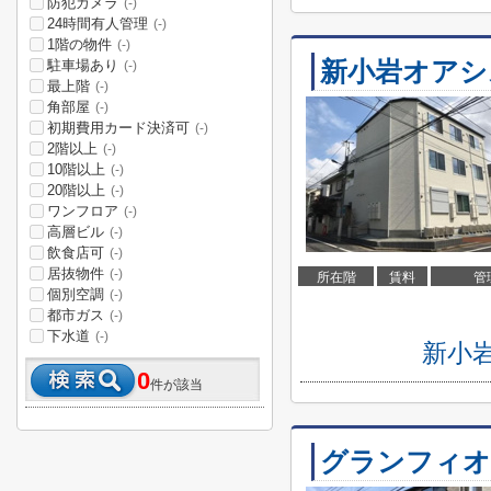
防犯カメラ
(-)
24時間有人管理
(-)
1階の物件
(-)
新小岩オアシ
駐車場あり
(-)
最上階
(-)
角部屋
(-)
初期費用カード決済可
(-)
2階以上
(-)
10階以上
(-)
20階以上
(-)
ワンフロア
(-)
高層ビル
(-)
飲食店可
(-)
居抜物件
(-)
所在階
賃料
管
個別空調
(-)
都市ガス
(-)
下水道
(-)
新小
0
件が該当
グランフィオ