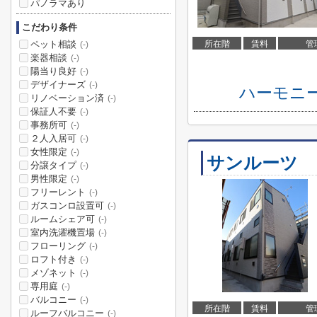
パノラマあり
こだわり条件
ペット相談
所在階
賃料
管
(-)
楽器相談
(-)
陽当り良好
(-)
デザイナーズ
(-)
ハーモニ
リノベーション済
(-)
保証人不要
(-)
事務所可
(-)
２人入居可
(-)
女性限定
(-)
サンルーツ
分譲タイプ
(-)
男性限定
(-)
フリーレント
(-)
ガスコンロ設置可
(-)
ルームシェア可
(-)
室内洗濯機置場
(-)
フローリング
(-)
ロフト付き
(-)
メゾネット
(-)
専用庭
(-)
バルコニー
(-)
所在階
賃料
管
ルーフバルコニー
(-)