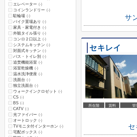
エレベーター
(-)
コインランドリー
(-)
駐輪場
サ
(-)
バイク置場あり
(-)
家具・家電付き
(-)
外観タイル張り
(-)
コンロ２口以上
(-)
システムキッチン
(-)
セキレイ
対面式キッチン
(-)
バス・トイレ別
(-)
追焚機能浴室
(-)
浴室乾燥機
(-)
温水洗浄便座
(-)
洗面台
(-)
独立洗面台
(-)
ウォークインクロゼット
(-)
CS
(-)
BS
(-)
所在階
賃料
管
CATV
(-)
光ファイバー
(-)
オートロック
(-)
セ
TVモニタ付インターホン
(-)
宅配ボックス
(-)