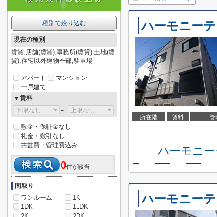
ハーモニーテ
種別で絞り込む
現在の種別
賃貸,店舗(賃貸),事務所(賃貸),土地(賃
貸),住宅以外建物全部,駐車場
アパート
マンション
一戸建て
▼賃料
～
所在階
賃料
管
敷金・保証金なし
礼金・敷引なし
共益費・管理費込み
ハーモニー
0
件が該当
間取り
ハーモニーテ
ワンルーム
1K
1DK
1LDK
2K
2DK