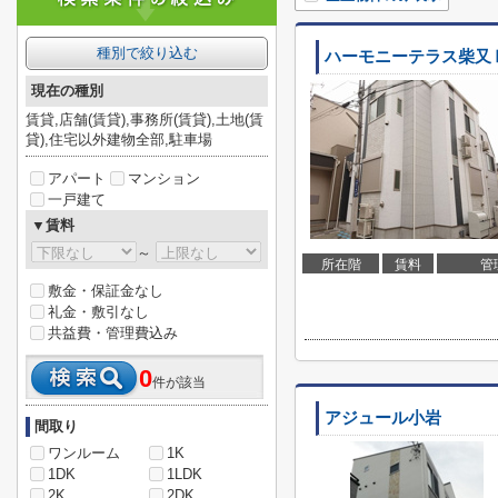
種別で絞り込む
ハーモニーテラス柴又
現在の種別
賃貸,店舗(賃貸),事務所(賃貸),土地(賃
貸),住宅以外建物全部,駐車場
アパート
マンション
一戸建て
▼賃料
～
所在階
賃料
管
敷金・保証金なし
礼金・敷引なし
共益費・管理費込み
0
件が該当
アジュール小岩
間取り
ワンルーム
1K
1DK
1LDK
2K
2DK