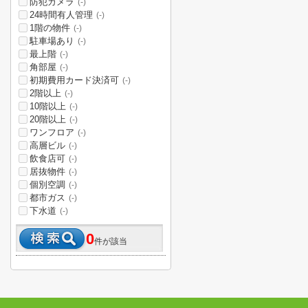
防犯カメラ
(-)
24時間有人管理
(-)
1階の物件
(-)
駐車場あり
(-)
最上階
(-)
角部屋
(-)
初期費用カード決済可
(-)
2階以上
(-)
10階以上
(-)
20階以上
(-)
ワンフロア
(-)
高層ビル
(-)
飲食店可
(-)
居抜物件
(-)
個別空調
(-)
都市ガス
(-)
下水道
(-)
0
件が該当