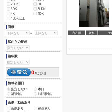
2LDK
3K
3DK
3LDK
4K
4DK
4LDK以上
面積
～
所在階
賃料
管
駅からの徒歩
築年数
0
件が該当
情報公開日
指定しない
本日
3日以内
1週間以内
画像・動画あり
画像あり
動画あり