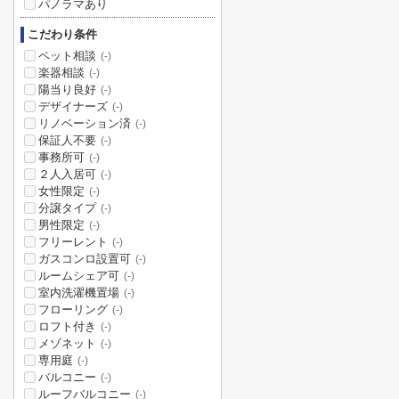
パノラマあり
こだわり条件
ペット相談
(-)
楽器相談
(-)
陽当り良好
(-)
デザイナーズ
(-)
リノベーション済
(-)
保証人不要
(-)
事務所可
(-)
２人入居可
(-)
女性限定
(-)
分譲タイプ
(-)
男性限定
(-)
フリーレント
(-)
ガスコンロ設置可
(-)
ルームシェア可
(-)
室内洗濯機置場
(-)
フローリング
(-)
ロフト付き
(-)
メゾネット
(-)
専用庭
(-)
バルコニー
(-)
ルーフバルコニー
(-)