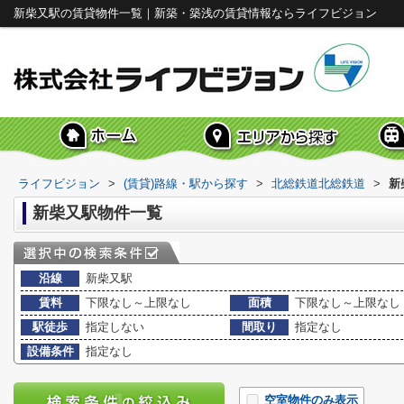
新柴又駅の賃貸物件一覧｜新築・築浅の賃貸情報ならライフビジョン
ライフビジョン
>
(賃貸)路線・駅から探す
>
北総鉄道北総鉄道
>
新
新柴又駅物件一覧
沿線
新柴又駅
賃料
下限なし～上限なし
面積
下限なし～上限なし
駅徒歩
指定しない
間取り
指定なし
設備条件
指定なし
空室物件のみ表示