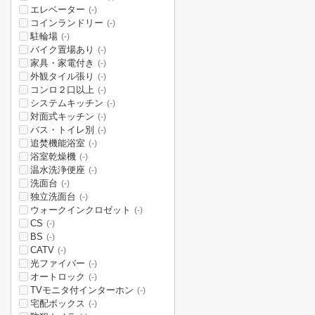
エレベーター
(-)
コインランドリー
(-)
駐輪場
(-)
バイク置場あり
(-)
家具・家電付き
(-)
外観タイル張り
(-)
コンロ２口以上
(-)
システムキッチン
(-)
対面式キッチン
(-)
バス・トイレ別
(-)
追焚機能浴室
(-)
浴室乾燥機
(-)
温水洗浄便座
(-)
洗面台
(-)
独立洗面台
(-)
ウォークインクロゼット
(-)
CS
(-)
BS
(-)
CATV
(-)
光ファイバー
(-)
オートロック
(-)
TVモニタ付インターホン
(-)
宅配ボックス
(-)