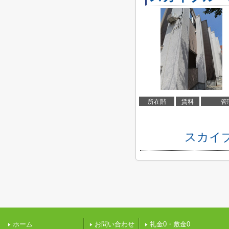
所在階
賃料
管
スカイ
ホーム
お問い合わせ
礼金0・敷金0