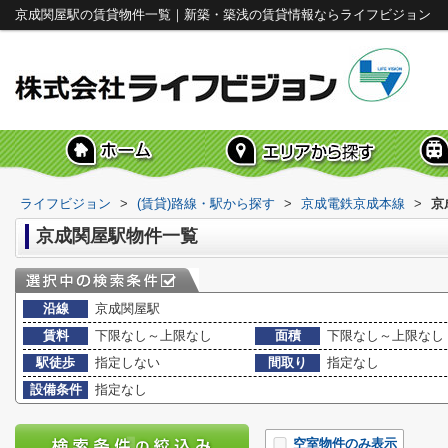
京成関屋駅の賃貸物件一覧｜新築・築浅の賃貸情報ならライフビジョン
ライフビジョン
>
(賃貸)路線・駅から探す
>
京成電鉄京成本線
>
京
京成関屋駅物件一覧
沿線
京成関屋駅
賃料
下限なし～上限なし
面積
下限なし～上限なし
駅徒歩
指定しない
間取り
指定なし
設備条件
指定なし
空室物件のみ表示