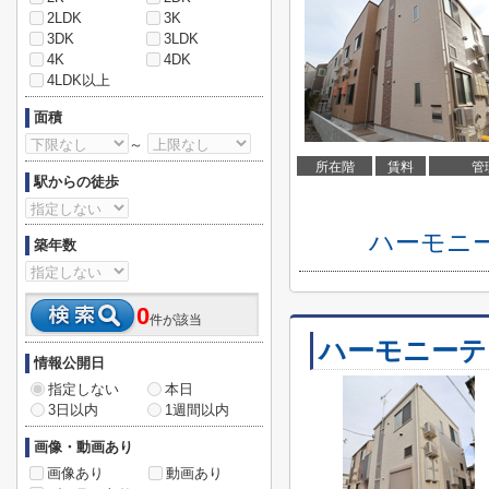
2LDK
3K
3DK
3LDK
4K
4DK
4LDK以上
面積
～
所在階
賃料
管
駅からの徒歩
ハーモニ
築年数
0
件が該当
ハーモニーテラ
情報公開日
指定しない
本日
3日以内
1週間以内
画像・動画あり
画像あり
動画あり