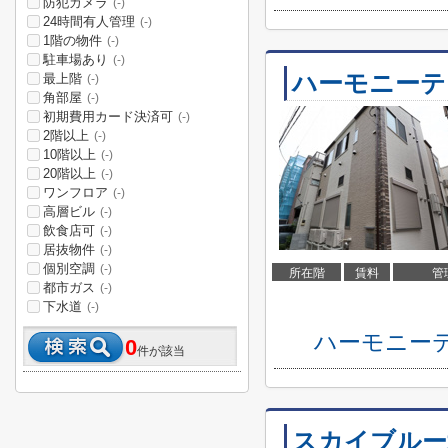
防犯カメラ
(-)
24時間有人管理
(-)
1階の物件
(-)
駐車場あり
(-)
ハーモニーテ
最上階
(-)
角部屋
(-)
初期費用カード決済可
(-)
2階以上
(-)
10階以上
(-)
20階以上
(-)
ワンフロア
(-)
高層ビル
(-)
飲食店可
(-)
居抜物件
(-)
個別空調
(-)
所在階
賃料
管
都市ガス
(-)
下水道
(-)
ハーモニー
0
件が該当
スカイブルー