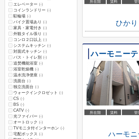
所在階
賃料
管
エレベーター
(-)
コインランドリー
(-)
駐輪場
(-)
ひかり
バイク置場あり
(-)
家具・家電付き
(-)
外観タイル張り
(-)
コンロ２口以上
(-)
システムキッチン
(-)
対面式キッチン
ハーモニーテ
(-)
バス・トイレ別
(-)
追焚機能浴室
(-)
浴室乾燥機
(-)
温水洗浄便座
(-)
洗面台
(-)
独立洗面台
(-)
ウォークインクロゼット
(-)
CS
(-)
BS
(-)
CATV
(-)
所在階
賃料
管
光ファイバー
(-)
オートロック
(-)
TVモニタ付インターホン
(-)
ハーモニ
宅配ボックス
(-)