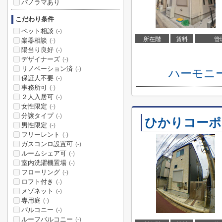
パノラマあり
こだわり条件
ペット相談
(-)
所在階
賃料
管
楽器相談
(-)
陽当り良好
(-)
デザイナーズ
(-)
リノベーション済
(-)
ハーモニー
保証人不要
(-)
事務所可
(-)
２人入居可
(-)
女性限定
(-)
分譲タイプ
(-)
ひかりコーポ
男性限定
(-)
フリーレント
(-)
ガスコンロ設置可
(-)
ルームシェア可
(-)
室内洗濯機置場
(-)
フローリング
(-)
ロフト付き
(-)
メゾネット
(-)
専用庭
(-)
バルコニー
(-)
ルーフバルコニー
(-)