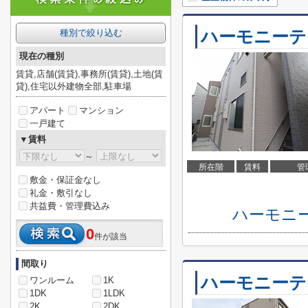
ハーモニーテ
種別で絞り込む
現在の種別
賃貸,店舗(賃貸),事務所(賃貸),土地(賃
貸),住宅以外建物全部,駐車場
アパート
マンション
一戸建て
▼賃料
～
所在階
賃料
管
敷金・保証金なし
礼金・敷引なし
共益費・管理費込み
ハーモニ
0
件が該当
間取り
ハーモニーテ
ワンルーム
1K
1DK
1LDK
2K
2DK