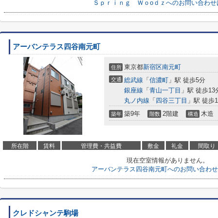
Ｓｐｒｉｎｇ Ｗｏoｄｚへのお問い合わせ
アーバンテラス四谷南元町
東京都
新宿区
南元町
住所
交通
総武線
「
信濃町
」駅 徒歩5分
銀座線
「
青山一丁目
」駅 徒歩13
丸ノ内線
「
四谷三丁目
」駅 徒歩1
築9年
2階建
木造
築年
階数
構造
所在階
賃料
管理費・共益費
敷金
礼金
間取り
現在空室情報がありません。
アーバンテラス四谷南元町へのお問い合わせ
クレドシャンテ駒場