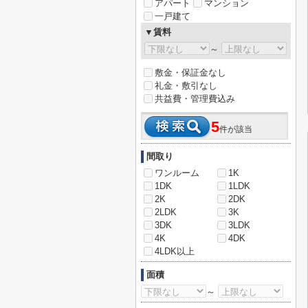
アパート
マンション
一戸建て
▼賃料
～
敷金・保証金なし
礼金・敷引なし
共益費・管理費込み
5
件が該当
間取り
ワンルーム
1K
1DK
1LDK
2K
2DK
2LDK
3K
3DK
3LDK
4K
4DK
4LDK以上
面積
～