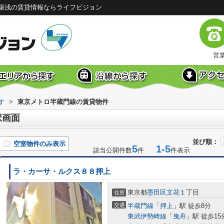
築浅の賃貸情報ならライフビジョン
営業
す
>
東京メトロ半蔵門線の賃貸物件
択画面
並び順：
空室物件のみ表示
5
1-5
該当公開件数
件
件表示
ラ・カーサ・ルクス８８押上
東京都
墨田区
文花
１丁目
住所
交通
半蔵門線
「
押上
」駅 徒歩8分
東武伊勢崎線
「
曳舟
」駅 徒歩15