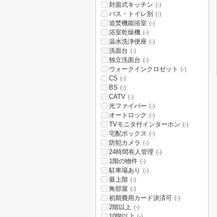
対面式キッチン
(-)
バス・トイレ別
(-)
追焚機能浴室
(-)
浴室乾燥機
(-)
温水洗浄便座
(-)
洗面台
(-)
独立洗面台
(-)
ウォークインクロゼット
(-)
CS
(-)
BS
(-)
CATV
(-)
光ファイバー
(-)
オートロック
(-)
TVモニタ付インターホン
(-)
宅配ボックス
(-)
防犯カメラ
(-)
24時間有人管理
(-)
1階の物件
(-)
駐車場あり
(-)
最上階
(-)
角部屋
(-)
初期費用カード決済可
(-)
2階以上
(-)
10階以上
(-)