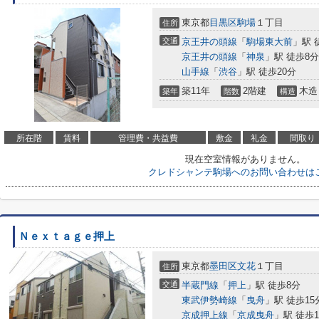
東京都
目黒区
駒場
１丁目
住所
交通
京王井の頭線
「
駒場東大前
」駅 
京王井の頭線
「
神泉
」駅 徒歩8分
山手線
「
渋谷
」駅 徒歩20分
築11年
2階建
木造
築年
階数
構造
所在階
賃料
管理費・共益費
敷金
礼金
間取り
現在空室情報がありません。
クレドシャンテ駒場へのお問い合わせは
Ｎｅｘｔａｇｅ押上
東京都
墨田区
文花
１丁目
住所
交通
半蔵門線
「
押上
」駅 徒歩8分
東武伊勢崎線
「
曳舟
」駅 徒歩15
京成押上線
「
京成曳舟
」駅 徒歩1