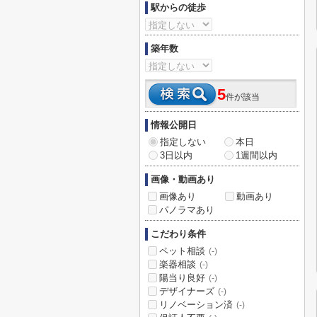
駅からの徒歩
築年数
5
件が該当
情報公開日
指定しない
本日
3日以内
1週間以内
画像・動画あり
画像あり
動画あり
パノラマあり
こだわり条件
ペット相談
(-)
楽器相談
(-)
陽当り良好
(-)
デザイナーズ
(-)
リノベーション済
(-)