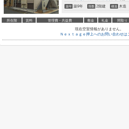
築9年
2階建
木造
築年
階数
構造
所在階
賃料
管理費・共益費
敷金
礼金
間取り
現在空室情報がありません。
Ｎｅｘｔａｇｅ押上へのお問い合わせは