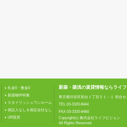
新築・築浅の賃貸情報ならライフ
礼金0・敷金0
新築物件特集
東京都渋谷区初台１丁目５１－１ 初台セ
スタイリッシュワンルーム
TEL:03-3320-8444
保証人なし＆保証会社なし
FAX:03-3320-8460
UR賃貸
Copyright(c) 株式会社ライフビジョン
All Rights Reserved.