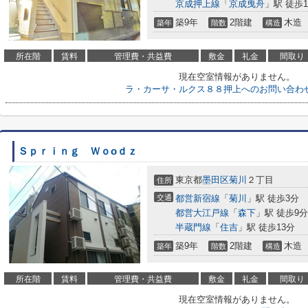
京成押上線
「
京成曳舟
」駅 徒歩1
築9年
2階建
木造
築年
階数
構造
所在階
賃料
管理費・共益費
敷金
礼金
間取り
現在空室情報がありません。
ラ・カーサ・ルクス８８押上へのお問い合わ
Ｓｐｒｉｎｇ Ｗｏoｄｚ
東京都
墨田区
菊川
２丁目
住所
交通
都営新宿線
「
菊川
」駅 徒歩3分
都営大江戸線
「
森下
」駅 徒歩9分
半蔵門線
「
住吉
」駅 徒歩13分
築9年
2階建
木造
築年
階数
構造
所在階
賃料
管理費・共益費
敷金
礼金
間取り
現在空室情報がありません。