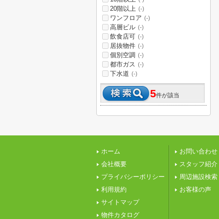
20階以上
(-)
ワンフロア
(-)
高層ビル
(-)
飲食店可
(-)
居抜物件
(-)
個別空調
(-)
都市ガス
(-)
下水道
(-)
5
件が該当
ホーム
お問い合わせ
会社概要
スタッフ紹介
プライバシーポリシー
周辺施設検索
利用規約
お客様の声
サイトマップ
物件カタログ