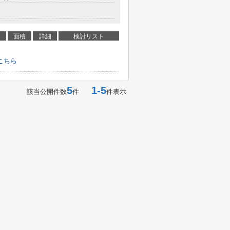
面積
詳細
検討リスト
こちら
5
1-5
該当公開件数
件
件表示