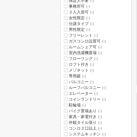
保証人不要
(-)
事務所可
(-)
２人入居可
(-)
女性限定
(-)
分譲タイプ
(-)
男性限定
(-)
フリーレント
(-)
ガスコンロ設置可
(-)
ルームシェア可
(-)
室内洗濯機置場
(-)
フローリング
(-)
ロフト付き
(-)
メゾネット
(-)
専用庭
(-)
バルコニー
(-)
ルーフバルコニー
(-)
エレベーター
(-)
コインランドリー
(-)
駐輪場
(-)
バイク置場あり
(-)
家具・家電付き
(-)
外観タイル張り
(-)
コンロ２口以上
(-)
システムキッチン
(-)