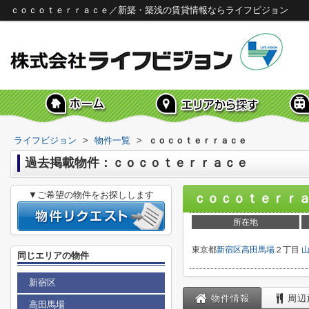
ｃｏｃｏｔｅｒｒａｃｅ／新築・築浅の賃貸情報ならライフビジョン
ライフビジョン
>
物件一覧
>
ｃｏｃｏｔｅｒｒａｃｅ
過去掲載物件：ｃｏｃｏｔｅｒｒａｃｅ
▼ご希望の物件をお探しします
ｃｏｃｏｔｅｒｒ
所在地
東京都
新宿区
高田馬場
２丁目
同じエリアの物件
新宿区
物件情報
周辺
高田馬場