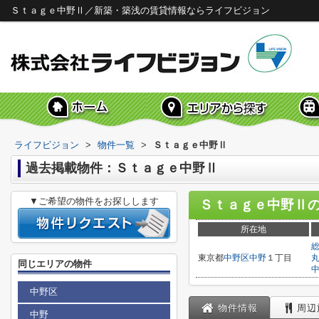
Ｓｔａｇｅ中野Ⅱ／新築・築浅の賃貸情報ならライフビジョン
ライフビジョン
>
物件一覧
>
Ｓｔａｇｅ中野Ⅱ
過去掲載物件：Ｓｔａｇｅ中野Ⅱ
▼ご希望の物件をお探しします
Ｓｔａｇｅ中野Ⅱ
所在地
東京都
中野区
中野
１丁目
同じエリアの物件
中野区
物件情報
周辺
中野