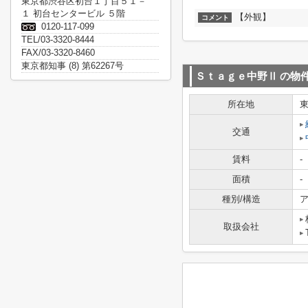
東京都渋谷区初台１丁目５１－
１ 初台センタービル ５階
【外観】
コメント
0120-117-099
TEL/03-3320-8444
FAX/03-3320-8460
東京都知事 (8) 第62267号
Ｓｔａｇｅ中野Ⅱ
の物
所在地
交通
賃料
-
面積
-
種別/構造
ア
取扱会社