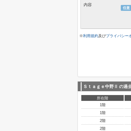
内容
任意
※
利用規約
及び
プライバシー
Ｓｔａｇｅ中野Ⅱ
の過
所在階
1階
1階
2階
2階