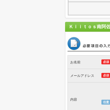
Ｋｉｉｔｏｓ南阿
お名前
必須
メールアドレス
必須
内容
任意