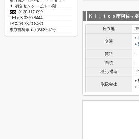
東京都渋谷区初台１丁目５１－
１ 初台センタービル ５階
0120-117-099
Ｋｉｉｔｏｓ南阿佐ヶ
TEL/03-3320-8444
FAX/03-3320-8460
所在地
東京都知事 (8) 第62267号
交通
賃料
-
面積
-
種別/構造
ア
取扱会社