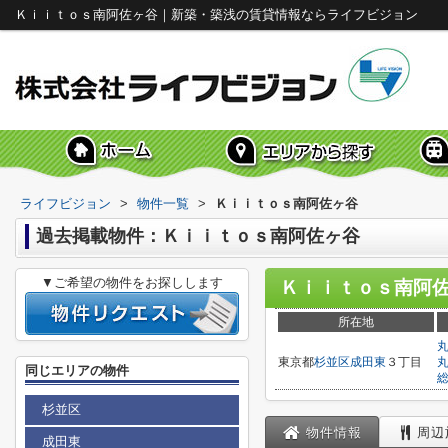
Ｋｉｉｔｏｓ南阿佐ヶ谷｜新築・築浅の賃貸情報ならライフビジョン
ライフビジョン
>
物件一覧
>
Ｋｉｉｔｏｓ南阿佐ヶ谷
過去掲載物件：Ｋｉｉｔｏｓ南阿佐ヶ谷
▼ご希望の物件をお探しします
Ｋｉｉｔｏｓ南阿
所在地
東京都
杉並区
成田東
３丁目
同じエリアの物件
杉並区
物件情報
周辺
成田東