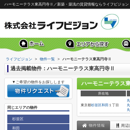
ハーモニーテラス東高円寺Ⅱ／新築・築浅の賃貸情報ならライフビジョン
ライフビジョン
>
物件一覧
>
ハーモニーテラス東高円寺Ⅱ
過去掲載物件：ハーモニーテラス東高円寺Ⅱ
▼ご希望の物件をお探しします
ハーモニーテラス
所在地
東京都
杉並区
和田
１丁目
同じエリアの物件
杉並区
物件情報
周辺
和田