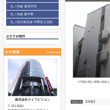
丸ノ内線 東高円寺
丸ノ内線 新中野
丸ノ内方南支線 中野富士見町
おすすめ物件
※写真や図と実際の現状と
株式会社ライフビジョン
【外観】
コメント
〒151-0061