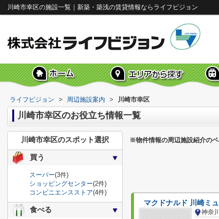
川崎市幸区の施設一覧｜新築・築浅の賃貸情報ならライフビジョン
ライフビジョン
>
周辺施設案内
>
川崎市幸区
川崎市幸区のお役立ち情報一覧
川崎市幸区のスポット選択
※物件情報の周辺施設紹介のペ
買う
スーパー
(3件)
ショッピングセンター
(2件)
コンビニエンスストア
(4件)
マクドナルド 川崎ミ
食べる
神奈