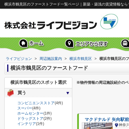
横浜市鶴見区のファーストフード一覧ページ｜新築・築浅の賃貸情報なら
ライフビジョン
>
周辺施設案内
>
横浜市鶴見区
>
横浜市鶴見区の
横浜市鶴見区のファーストフード
横浜市鶴見区のスポット選択
※物件情報の周辺施設紹介のペ
買う
コンビニエンスストア
(4件)
スーパー
(4件)
ホームセンター
(1件)
ドラッグストア
(2件)
マクドナルド 矢向駅
インテリア
(1件)