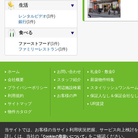
生活
レンタルビデオ
(1件)
銀行
(1件)
食べる
ファーストフード
(1件)
ファミリーレストラン
(1件)
ホーム
お問い合わせ
礼金0・敷金0
会社概要
スタッフ紹介
新築物件特集
プライバシーポリシー
周辺施設検索
スタイリッシュワンルー
利用規約
お客様の声
保証人なし＆保証会社な
サイトマップ
UR賃貸
物件カタログ
当サイトでは、お客様の当サイト利用状況把握、サービス向上検討を目
詳しくは、当社の
をご確認ください。
「Cookieの取扱いについて」