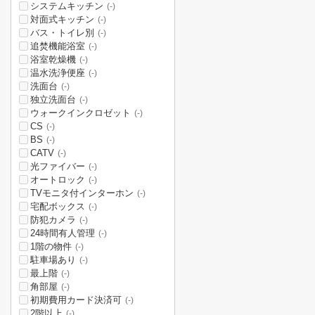
システムキッチン
(-)
対面式キッチン
(-)
バス・トイレ別
(-)
追焚機能浴室
(-)
浴室乾燥機
(-)
温水洗浄便座
(-)
洗面台
(-)
独立洗面台
(-)
ウォークインクロゼット
(-)
CS
(-)
BS
(-)
CATV
(-)
光ファイバー
(-)
オートロック
(-)
TVモニタ付インターホン
(-)
宅配ボックス
(-)
防犯カメラ
(-)
24時間有人管理
(-)
1階の物件
(-)
駐車場あり
(-)
最上階
(-)
角部屋
(-)
初期費用カード決済可
(-)
2階以上
(-)