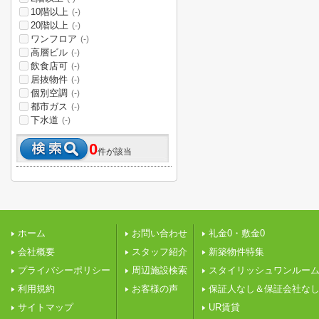
10階以上
(-)
20階以上
(-)
ワンフロア
(-)
高層ビル
(-)
飲食店可
(-)
居抜物件
(-)
個別空調
(-)
都市ガス
(-)
下水道
(-)
0
件が該当
ホーム
お問い合わせ
礼金0・敷金0
会社概要
スタッフ紹介
新築物件特集
プライバシーポリシー
周辺施設検索
スタイリッシュワンルー
利用規約
お客様の声
保証人なし＆保証会社な
サイトマップ
UR賃貸