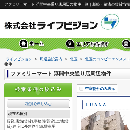
ファミリーマート 浮間中央通り店周辺の物件一覧｜新築・築浅の賃貸情
ライフビジョン
>
周辺施設案内
>
北区
>
北区のコンビニエンスス
物件
ファミリーマート 浮間中央通り店周辺物件
空室物件のみ表示
種別で絞り込む
ＬＵＡＮＡ
現在の種別
賃貸,店舗(賃貸),事務所(賃貸),土地(賃
貸),住宅以外建物全部,駐車場