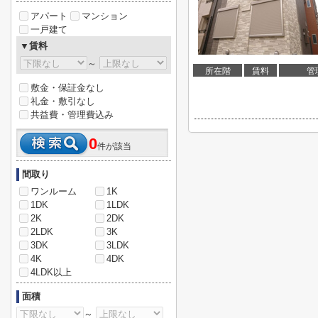
アパート
マンション
一戸建て
▼賃料
～
所在階
賃料
管
敷金・保証金なし
礼金・敷引なし
共益費・管理費込み
0
件が該当
間取り
ワンルーム
1K
1DK
1LDK
2K
2DK
2LDK
3K
3DK
3LDK
4K
4DK
4LDK以上
面積
～