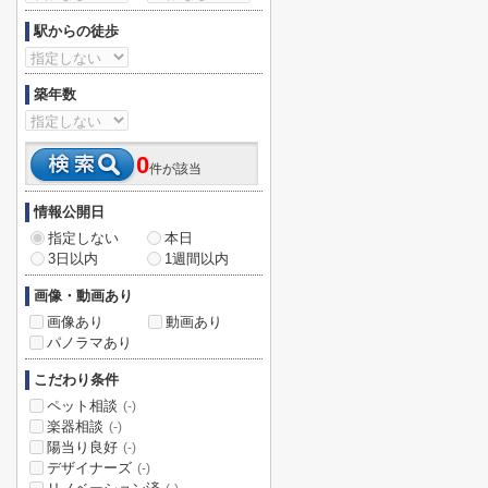
駅からの徒歩
築年数
0
件が該当
情報公開日
指定しない
本日
3日以内
1週間以内
画像・動画あり
画像あり
動画あり
パノラマあり
こだわり条件
ペット相談
(-)
楽器相談
(-)
陽当り良好
(-)
デザイナーズ
(-)