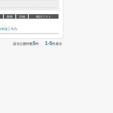
面積
詳細
検討リスト
わせはこちら
5
1-5
該当公開件数
件
件表示