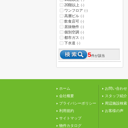
20階以上
(-)
ワンフロア
(-)
高層ビル
(-)
飲食店可
(-)
居抜物件
(-)
個別空調
(-)
都市ガス
(-)
下水道
(-)
5
件が該当
ホーム
お問い合わせ
会社概要
スタッフ紹介
プライバシーポリシー
周辺施設検索
利用規約
お客様の声
サイトマップ
物件カタログ