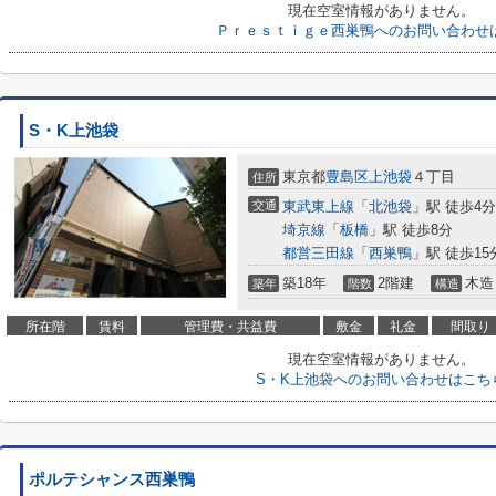
現在空室情報がありません。
Ｐｒｅｓｔｉｇｅ西巣鴨へのお問い合わせ
S・K上池袋
東京都
豊島区
上池袋
４丁目
住所
交通
東武東上線
「
北池袋
」駅 徒歩4分
埼京線
「
板橋
」駅 徒歩8分
都営三田線
「
西巣鴨
」駅 徒歩15
築18年
2階建
木造
築年
階数
構造
所在階
賃料
管理費・共益費
敷金
礼金
間取り
現在空室情報がありません。
S・K上池袋へのお問い合わせはこち
ポルテシャンス西巣鴨