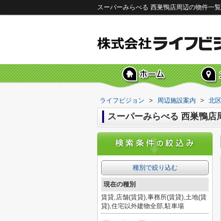
スーパーみらべる 西巣鴨店周辺の物件一
ライフビジョン
>
周辺施設案内
>
北
スーパーみらべる 西巣鴨店
種別で絞り込む
現在の種別
賃貸,店舗(賃貸),事務所(賃貸),土地(賃
貸),住宅以外建物全部,駐車場