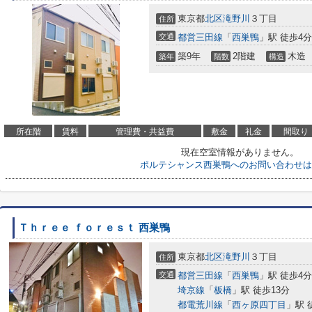
東京都
北区
滝野川
３丁目
住所
交通
都営三田線
「
西巣鴨
」駅 徒歩4分
築9年
2階建
木造
築年
階数
構造
所在階
賃料
管理費・共益費
敷金
礼金
間取り
現在空室情報がありません。
ポルテシャンス西巣鴨へのお問い合わせは
Ｔｈｒｅｅ ｆｏｒｅｓｔ 西巣鴨
東京都
北区
滝野川
３丁目
住所
交通
都営三田線
「
西巣鴨
」駅 徒歩4分
埼京線
「
板橋
」駅 徒歩13分
都電荒川線
「
西ヶ原四丁目
」駅 