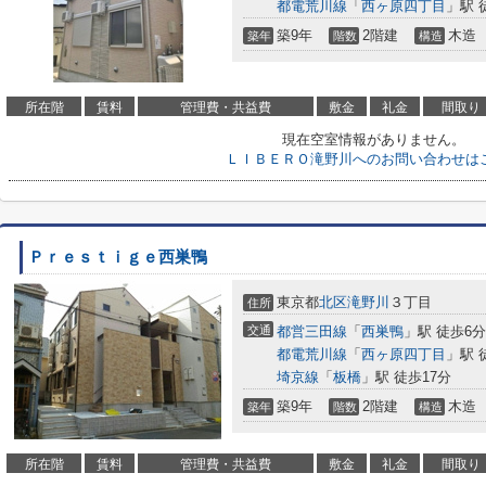
都電荒川線
「
西ヶ原四丁目
」駅 
築9年
2階建
木造
築年
階数
構造
所在階
賃料
管理費・共益費
敷金
礼金
間取り
現在空室情報がありません。
ＬＩＢＥＲＯ滝野川へのお問い合わせは
Ｐｒｅｓｔｉｇｅ西巣鴨
東京都
北区
滝野川
３丁目
住所
交通
都営三田線
「
西巣鴨
」駅 徒歩6分
都電荒川線
「
西ヶ原四丁目
」駅 
埼京線
「
板橋
」駅 徒歩17分
築9年
2階建
木造
築年
階数
構造
所在階
賃料
管理費・共益費
敷金
礼金
間取り