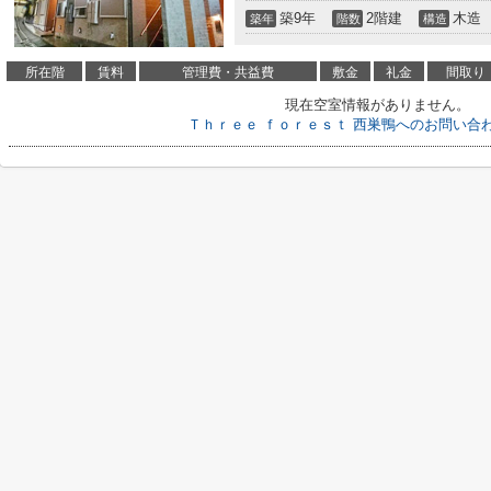
築9年
2階建
木造
築年
階数
構造
所在階
賃料
管理費・共益費
敷金
礼金
間取り
現在空室情報がありません。
Ｔｈｒｅｅ ｆｏｒｅｓｔ 西巣鴨へのお問い合