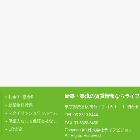
新築・築浅の賃貸情報ならライフ
礼金0・敷金0
新築物件特集
東京都渋谷区初台１丁目５１－１ 初台セ
スタイリッシュワンルーム
TEL:03-3320-8444
保証人なし＆保証会社なし
FAX:03-3320-8460
UR賃貸
Copyright(c) 株式会社ライフビジョン
All Rights Reserved.