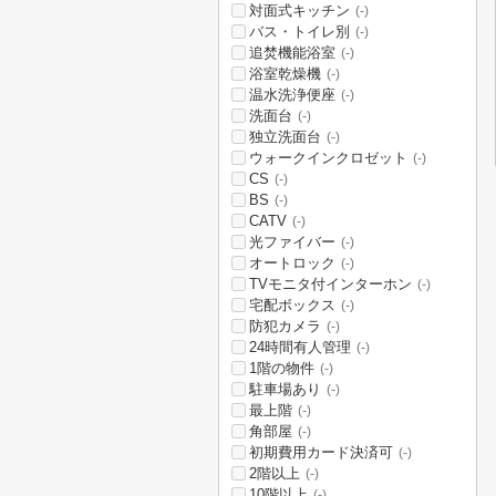
対面式キッチン
(-)
バス・トイレ別
(-)
追焚機能浴室
(-)
浴室乾燥機
(-)
温水洗浄便座
(-)
洗面台
(-)
独立洗面台
(-)
ウォークインクロゼット
(-)
CS
(-)
BS
(-)
CATV
(-)
光ファイバー
(-)
オートロック
(-)
TVモニタ付インターホン
(-)
宅配ボックス
(-)
防犯カメラ
(-)
24時間有人管理
(-)
1階の物件
(-)
駐車場あり
(-)
最上階
(-)
角部屋
(-)
初期費用カード決済可
(-)
2階以上
(-)
10階以上
(-)