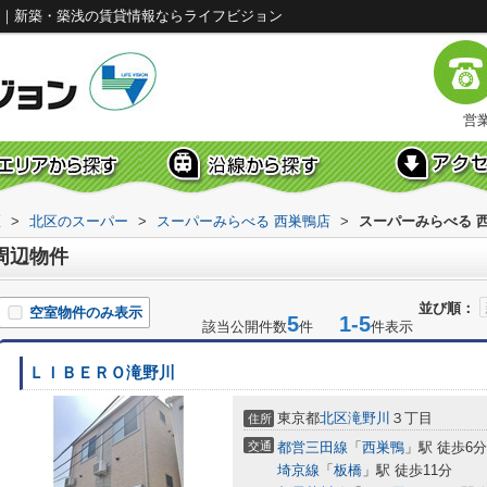
覧｜新築・築浅の賃貸情報ならライフビジョン
営業
区
>
北区のスーパー
>
スーパーみらべる 西巣鴨店
>
スーパーみらべる 
周辺物件
並び順：
空室物件のみ表示
5
1-5
該当公開件数
件
件表示
ＬＩＢＥＲＯ滝野川
東京都
北区
滝野川
３丁目
住所
交通
都営三田線
「
西巣鴨
」駅 徒歩6分
埼京線
「
板橋
」駅 徒歩11分