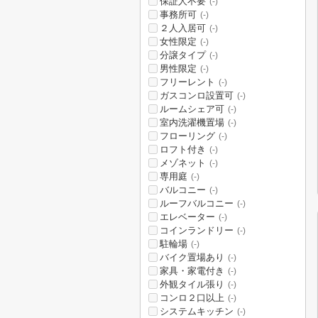
保証人不要
(-)
事務所可
(-)
２人入居可
(-)
女性限定
(-)
分譲タイプ
(-)
男性限定
(-)
フリーレント
(-)
ガスコンロ設置可
(-)
ルームシェア可
(-)
室内洗濯機置場
(-)
フローリング
(-)
ロフト付き
(-)
メゾネット
(-)
専用庭
(-)
バルコニー
(-)
ルーフバルコニー
(-)
エレベーター
(-)
コインランドリー
(-)
駐輪場
(-)
バイク置場あり
(-)
家具・家電付き
(-)
外観タイル張り
(-)
コンロ２口以上
(-)
システムキッチン
(-)