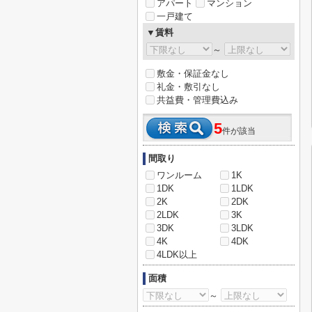
アパート
マンション
一戸建て
▼賃料
～
敷金・保証金なし
礼金・敷引なし
共益費・管理費込み
5
件が該当
間取り
ワンルーム
1K
1DK
1LDK
2K
2DK
2LDK
3K
3DK
3LDK
4K
4DK
4LDK以上
面積
～