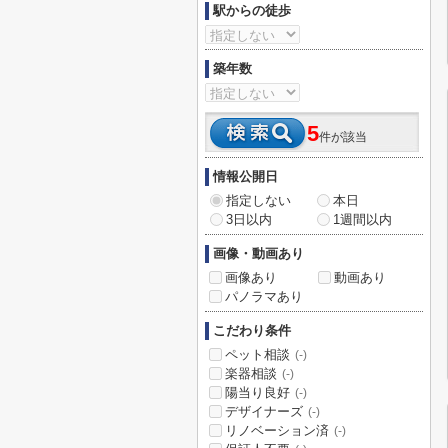
駅からの徒歩
築年数
5
件が該当
情報公開日
指定しない
本日
3日以内
1週間以内
画像・動画あり
画像あり
動画あり
パノラマあり
こだわり条件
ペット相談
(-)
楽器相談
(-)
陽当り良好
(-)
デザイナーズ
(-)
リノベーション済
(-)