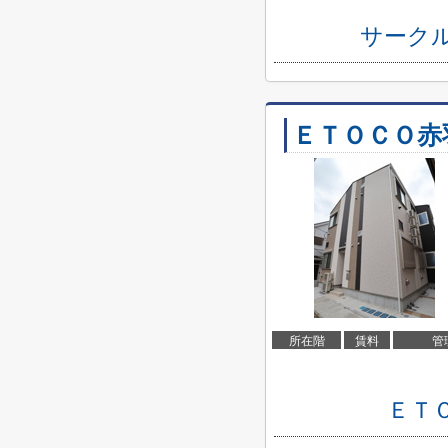
サーク
ＥＴＯＣＯ赤
所在階
賃料
管
ＥＴ