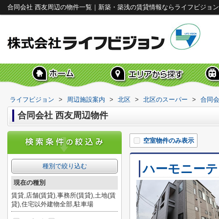
合同会社 西友周辺の物件一覧｜新築・築浅の賃貸情報ならライフビジョン
ライフビジョン
>
周辺施設案内
>
北区
>
北区のスーパー
>
合同会
合同会社 西友周辺物件
空室物件のみ表示
ハーモニーテ
種別で絞り込む
現在の種別
賃貸,店舗(賃貸),事務所(賃貸),土地(賃
貸),住宅以外建物全部,駐車場