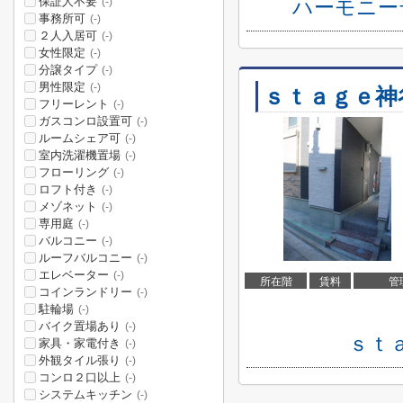
保証人不要
ハーモニー
(-)
事務所可
(-)
２人入居可
(-)
女性限定
(-)
分譲タイプ
(-)
男性限定
(-)
ｓｔａｇｅ神
フリーレント
(-)
ガスコンロ設置可
(-)
ルームシェア可
(-)
室内洗濯機置場
(-)
フローリング
(-)
ロフト付き
(-)
メゾネット
(-)
専用庭
(-)
バルコニー
(-)
ルーフバルコニー
(-)
エレベーター
(-)
所在階
賃料
管
コインランドリー
(-)
駐輪場
(-)
バイク置場あり
(-)
ｓｔ
家具・家電付き
(-)
外観タイル張り
(-)
コンロ２口以上
(-)
システムキッチン
(-)