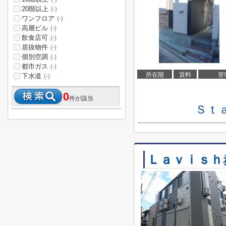
20階以上
(-)
ワンフロア
(-)
高層ビル
(-)
飲食店可
(-)
居抜物件
(-)
個別空調
(-)
都市ガス
(-)
所在階
賃料
管
下水道
(-)
0
件が該当
Ｓｔ
Ｌａｖｉｓｈ