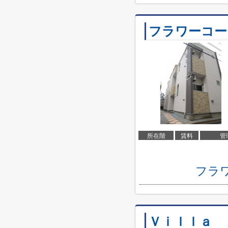
フラワーコー
所在階
賃料
管
フラ
Ｖｉｌｌａ 