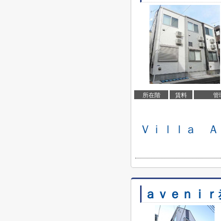
所在階
賃料
管
Ｖｉｌｌａ Ａ
ａｖｅｎｉｒ