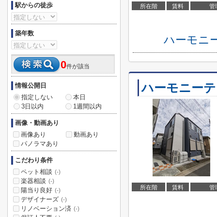
駅からの徒歩
所在階
賃料
管
築年数
ハーモニ
0
件が該当
ハーモニーテ
情報公開日
指定しない
本日
3日以内
1週間以内
画像・動画あり
画像あり
動画あり
パノラマあり
こだわり条件
ペット相談
(-)
楽器相談
(-)
所在階
賃料
管
陽当り良好
(-)
デザイナーズ
(-)
リノベーション済
(-)