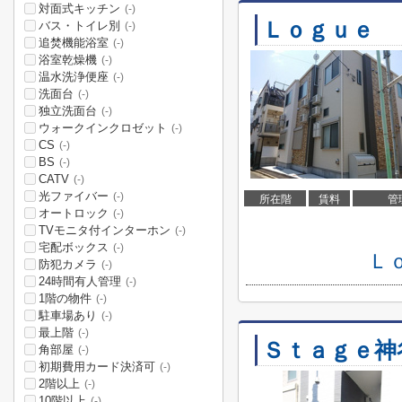
対面式キッチン
(-)
Ｌｏｇｕｅ
バス・トイレ別
(-)
追焚機能浴室
(-)
浴室乾燥機
(-)
温水洗浄便座
(-)
洗面台
(-)
独立洗面台
(-)
ウォークインクロゼット
(-)
CS
(-)
BS
(-)
CATV
(-)
光ファイバー
(-)
所在階
賃料
管
オートロック
(-)
TVモニタ付インターホン
(-)
宅配ボックス
(-)
Ｌ
防犯カメラ
(-)
24時間有人管理
(-)
1階の物件
(-)
駐車場あり
(-)
最上階
(-)
Ｓｔａｇｅ神
角部屋
(-)
初期費用カード決済可
(-)
2階以上
(-)
10階以上
(-)