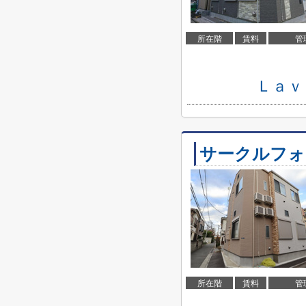
所在階
賃料
管
Ｌａｖ
サークルフォ
所在階
賃料
管