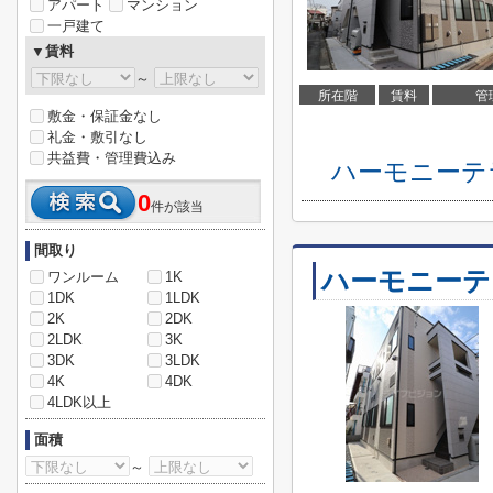
アパート
マンション
一戸建て
▼賃料
～
所在階
賃料
管
敷金・保証金なし
礼金・敷引なし
共益費・管理費込み
ハーモニーテ
0
件が該当
間取り
ハーモニーテ
ワンルーム
1K
1DK
1LDK
2K
2DK
2LDK
3K
3DK
3LDK
4K
4DK
4LDK以上
面積
～