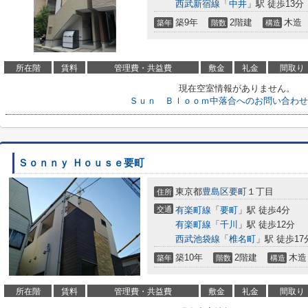
西武新宿線
「
中井
」駅 徒歩13分
築9年
2階建
木造
築年
階数
構造
所在階
賃料
管理費・共益費
敷金
礼金
間取り
現在空室情報がありません。
Ｓｕｎ Ｂｌｏｏｍ中落合へのお問い合わせ
Ｓｏｎｎｙ Ｈｏｕｓｅ要町
東京都
豊島区
要町
１丁目
住所
交通
有楽町線
「
要町
」駅 徒歩4分
有楽町線
「
千川
」駅 徒歩12分
西武池袋線
「
椎名町
」駅 徒歩17
築10年
2階建
木造
築年
階数
構造
所在階
賃料
管理費・共益費
敷金
礼金
間取り