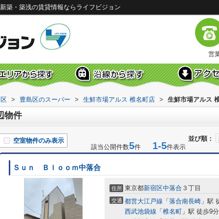
｜新築・築浅の賃貸情報ならライフビジョン
営業
島区
>
豊島区のスーパー
>
生鮮市場アルス 椎名町店
>
生鮮市場アルス 
辺物件
並び順：
空室物件のみ表示
5
1-5
該当公開件数
件
件表示
Ｓｕｎ Ｂｌｏｏｍ中落合
東京都
新宿区
中落合
３丁目
住所
交通
都営大江戸線
「
落合南長崎
」駅 
西武池袋線
「
椎名町
」駅 徒歩9分