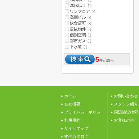
20階以上
(-)
ワンフロア
(-)
高層ビル
(-)
飲食店可
(-)
居抜物件
(-)
個別空調
(-)
都市ガス
(-)
下水道
(-)
5
件が該当
ホーム
お問い合わせ
会社概要
スタッフ紹介
プライバシーポリシー
周辺施設検索
利用規約
お客様の声
サイトマップ
物件カタログ