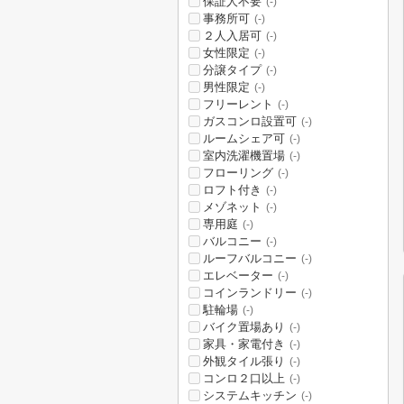
保証人不要
(-)
事務所可
(-)
２人入居可
(-)
女性限定
(-)
分譲タイプ
(-)
男性限定
(-)
フリーレント
(-)
ガスコンロ設置可
(-)
ルームシェア可
(-)
室内洗濯機置場
(-)
フローリング
(-)
ロフト付き
(-)
メゾネット
(-)
専用庭
(-)
バルコニー
(-)
ルーフバルコニー
(-)
エレベーター
(-)
コインランドリー
(-)
駐輪場
(-)
バイク置場あり
(-)
家具・家電付き
(-)
外観タイル張り
(-)
コンロ２口以上
(-)
システムキッチン
(-)