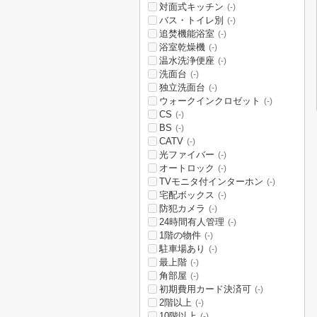
対面式キッチン
(-)
バス・トイレ別
(-)
追焚機能浴室
(-)
浴室乾燥機
(-)
温水洗浄便座
(-)
洗面台
(-)
独立洗面台
(-)
ウォークインクロゼット
(-)
CS
(-)
BS
(-)
CATV
(-)
光ファイバー
(-)
オートロック
(-)
TVモニタ付インターホン
(-)
宅配ボックス
(-)
防犯カメラ
(-)
24時間有人管理
(-)
1階の物件
(-)
駐車場あり
(-)
最上階
(-)
角部屋
(-)
初期費用カード決済可
(-)
2階以上
(-)
10階以上
(-)