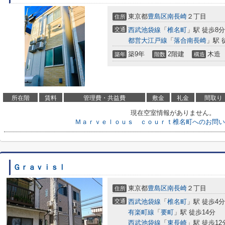
東京都
豊島区
南長崎
２丁目
住所
交通
西武池袋線
「
椎名町
」駅 徒歩8分
都営大江戸線
「
落合南長崎
」駅 
築9年
2階建
木造
築年
階数
構造
所在階
賃料
管理費・共益費
敷金
礼金
間取り
現在空室情報がありません。
Ｍａｒｖｅｌｏｕｓ ｃｏｕｒｔ椎名町へのお問い
ＧｒａｖｉｓⅠ
東京都
豊島区
南長崎
２丁目
住所
交通
西武池袋線
「
椎名町
」駅 徒歩4分
有楽町線
「
要町
」駅 徒歩14分
西武池袋線
「
東長崎
」駅 徒歩12