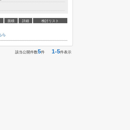
面積
詳細
検討リスト
ちら
5
1-5
該当公開件数
件
件表示