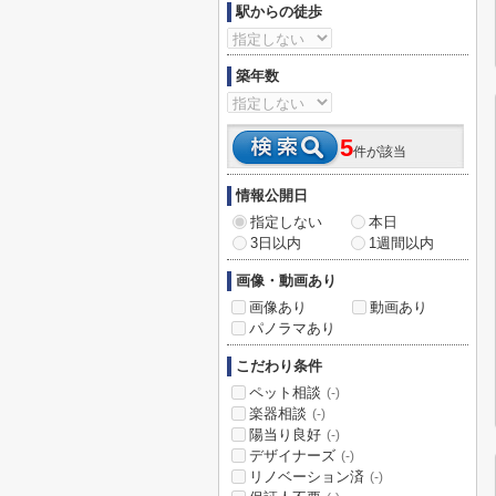
駅からの徒歩
築年数
5
件が該当
情報公開日
指定しない
本日
3日以内
1週間以内
画像・動画あり
画像あり
動画あり
パノラマあり
こだわり条件
ペット相談
(-)
楽器相談
(-)
陽当り良好
(-)
デザイナーズ
(-)
リノベーション済
(-)