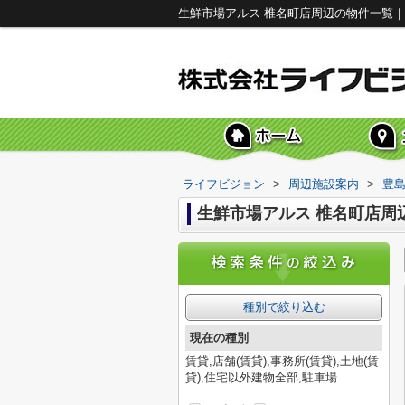
生鮮市場アルス 椎名町店周辺の物件一覧
ライフビジョン
>
周辺施設案内
>
豊
生鮮市場アルス 椎名町店周
種別で絞り込む
現在の種別
賃貸,店舗(賃貸),事務所(賃貸),土地(賃
貸),住宅以外建物全部,駐車場