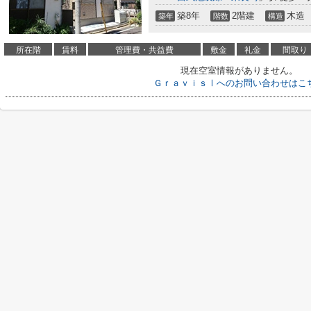
築8年
2階建
木造
築年
階数
構造
所在階
賃料
管理費・共益費
敷金
礼金
間取り
現在空室情報がありません。
ＧｒａｖｉｓⅠへのお問い合わせはこ