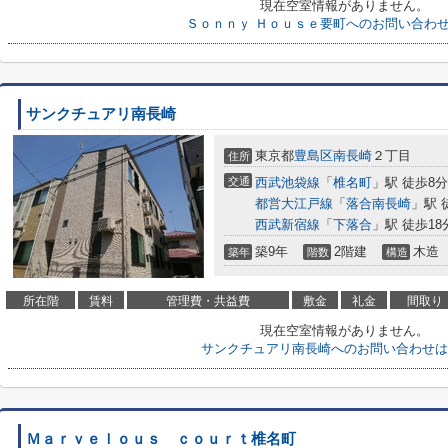
現在空室情報がありません。
Ｓｏｎｎｙ Ｈｏｕｓｅ要町へのお問い合わ
サンクチュアリ南長崎
東京都
豊島区
南長崎
２丁目
住所
交通
西武池袋線
「
椎名町
」駅 徒歩8分
都営大江戸線
「
落合南長崎
」駅 
西武新宿線
「
下落合
」駅 徒歩18
築9年
2階建
木造
築年
階数
構造
所在階
賃料
管理費・共益費
敷金
礼金
間取り
現在空室情報がありません。
サンクチュアリ南長崎へのお問い合わせは
Ｍａｒｖｅｌｏｕｓ ｃｏｕｒｔ椎名町