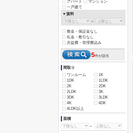
アパート
マンション
一戸建て
▼賃料
～
敷金・保証金なし
礼金・敷引なし
共益費・管理費込み
5
件が該当
間取り
ワンルーム
1K
1DK
1LDK
2K
2DK
2LDK
3K
3DK
3LDK
4K
4DK
4LDK以上
面積
～