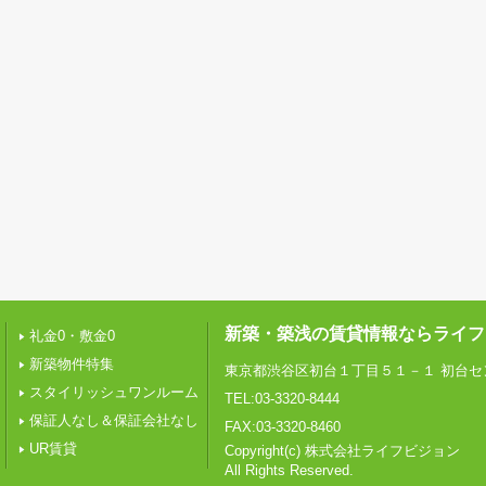
新築・築浅の賃貸情報ならライフ
礼金0・敷金0
新築物件特集
東京都渋谷区初台１丁目５１－１ 初台セ
スタイリッシュワンルーム
TEL:03-3320-8444
保証人なし＆保証会社なし
FAX:03-3320-8460
UR賃貸
Copyright(c) 株式会社ライフビジョン
All Rights Reserved.