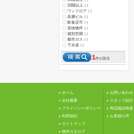
20階以上
(-)
ワンフロア
(-)
高層ビル
(-)
飲食店可
(-)
居抜物件
(-)
個別空調
(-)
都市ガス
(-)
下水道
(-)
1
件が該当
ホーム
お問い合わせ
会社概要
スタッフ紹介
プライバシーポリシー
周辺施設検索
利用規約
お客様の声
サイトマップ
物件カタログ