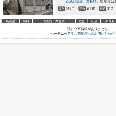
西武池袋線
「
東長崎
」駅 徒歩12
築9年
2階建
木造
築年
階数
構造
所在階
賃料
管理費・共益費
敷金
礼金
間取り
現在空室情報がありません。
ハーモニーテラス南長崎へのお問い合わせ