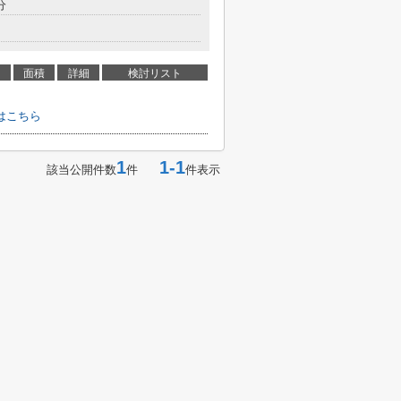
分
面積
詳細
検討リスト
はこちら
1
1-1
該当公開件数
件
件表示