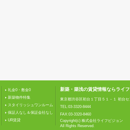
新築・築浅の賃貸情報ならライフ
礼金0・敷金0
新築物件特集
東京都渋谷区初台１丁目５１－１ 初台セ
スタイリッシュワンルーム
TEL:03-3320-8444
保証人なし＆保証会社なし
FAX:03-3320-8460
UR賃貸
Copyright(c) 株式会社ライフビジョン
All Rights Reserved.