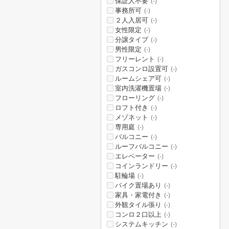
保証人不要
(-)
事務所可
(-)
２人入居可
(-)
女性限定
(-)
分譲タイプ
(-)
男性限定
(-)
フリーレント
(-)
ガスコンロ設置可
(-)
ルームシェア可
(-)
室内洗濯機置場
(-)
フローリング
(-)
ロフト付き
(-)
メゾネット
(-)
専用庭
(-)
バルコニー
(-)
ルーフバルコニー
(-)
エレベーター
(-)
コインランドリー
(-)
駐輪場
(-)
バイク置場あり
(-)
家具・家電付き
(-)
外観タイル張り
(-)
コンロ２口以上
(-)
システムキッチン
(-)