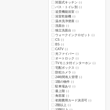
対面式キッチン
(-)
バス・トイレ別
(-)
追焚機能浴室
(-)
浴室乾燥機
(-)
温水洗浄便座
(-)
洗面台
(-)
独立洗面台
(-)
ウォークインクロゼット
(-)
CS
(-)
BS
(-)
CATV
(-)
光ファイバー
(-)
オートロック
(-)
TVモニタ付インターホン
(-)
宅配ボックス
(-)
防犯カメラ
(-)
24時間有人管理
(-)
1階の物件
(-)
駐車場あり
(-)
最上階
(-)
角部屋
(-)
初期費用カード決済可
(-)
2階以上
(-)
10階以上
(-)