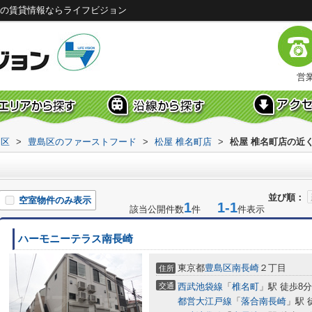
浅の賃貸情報ならライフビジョン
営業
島区
>
豊島区のファーストフード
>
松屋 椎名町店
>
松屋 椎名町店の近
並び順：
空室物件のみ表示
1
1-1
該当公開件数
件
件表示
ハーモニーテラス南長崎
東京都
豊島区
南長崎
２丁目
住所
交通
西武池袋線
「
椎名町
」駅 徒歩8分
都営大江戸線
「
落合南長崎
」駅 