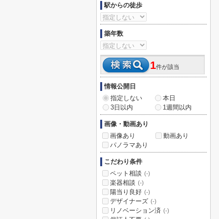
駅からの徒歩
築年数
1
件が該当
情報公開日
指定しない
本日
3日以内
1週間以内
画像・動画あり
画像あり
動画あり
パノラマあり
こだわり条件
ペット相談
(-)
楽器相談
(-)
陽当り良好
(-)
デザイナーズ
(-)
リノベーション済
(-)