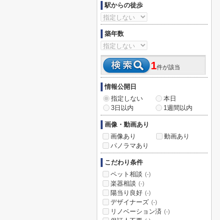
駅からの徒歩
築年数
1
件が該当
情報公開日
指定しない
本日
3日以内
1週間以内
画像・動画あり
画像あり
動画あり
パノラマあり
こだわり条件
ペット相談
(-)
楽器相談
(-)
陽当り良好
(-)
デザイナーズ
(-)
リノベーション済
(-)