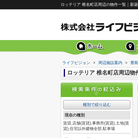
ロッテリア 椎名町店周辺の物件一覧｜新
ライフビジョン
>
周辺施設案内
>
豊
ロッテリア 椎名町店周辺物
種別で絞り込む
現在の種別
賃貸,店舗(賃貸),事務所(賃貸),土地(賃
貸),住宅以外建物全部,駐車場