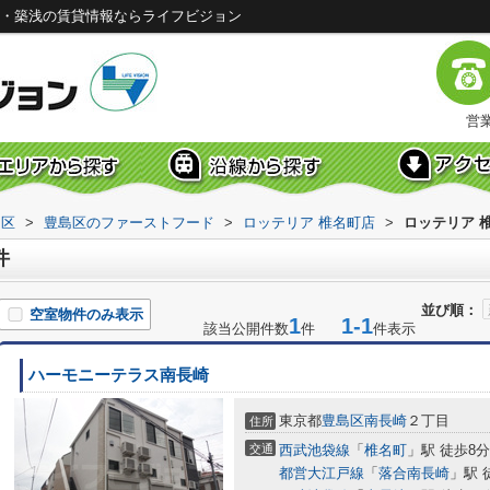
築・築浅の賃貸情報ならライフビジョン
営業
島区
>
豊島区のファーストフード
>
ロッテリア 椎名町店
>
ロッテリア 
件
並び順：
空室物件のみ表示
1
1-1
該当公開件数
件
件表示
ハーモニーテラス南長崎
東京都
豊島区
南長崎
２丁目
住所
交通
西武池袋線
「
椎名町
」駅 徒歩8分
都営大江戸線
「
落合南長崎
」駅 