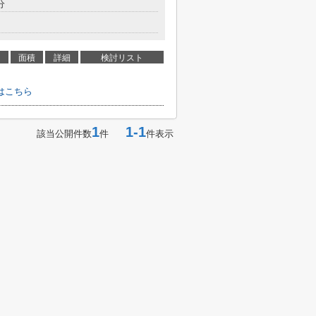
分
面積
詳細
検討リスト
はこちら
1
1-1
該当公開件数
件
件表示