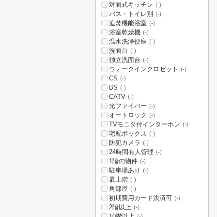
対面式キッチン
(-)
バス・トイレ別
(-)
追焚機能浴室
(-)
浴室乾燥機
(-)
温水洗浄便座
(-)
洗面台
(-)
独立洗面台
(-)
ウォークインクロゼット
(-)
CS
(-)
BS
(-)
CATV
(-)
光ファイバー
(-)
オートロック
(-)
TVモニタ付インターホン
(-)
宅配ボックス
(-)
防犯カメラ
(-)
24時間有人管理
(-)
1階の物件
(-)
駐車場あり
(-)
最上階
(-)
角部屋
(-)
初期費用カード決済可
(-)
2階以上
(-)
10階以上
(-)