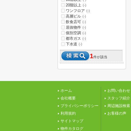
20階以上
(-)
ワンフロア
(-)
高層ビル
(-)
飲食店可
(-)
居抜物件
(-)
個別空調
(-)
都市ガス
(-)
下水道
(-)
1
件が該当
ホーム
お問い合わせ
会社概要
スタッフ紹介
プライバシーポリシー
周辺施設検索
利用規約
お客様の声
サイトマップ
物件カタログ