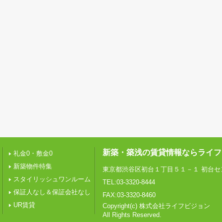
新築・築浅の賃貸情報ならライフ
礼金0・敷金0
新築物件特集
東京都渋谷区初台１丁目５１－１ 初台セ
スタイリッシュワンルーム
TEL:03-3320-8444
保証人なし＆保証会社なし
FAX:03-3320-8460
UR賃貸
Copyright(c) 株式会社ライフビジョン
All Rights Reserved.