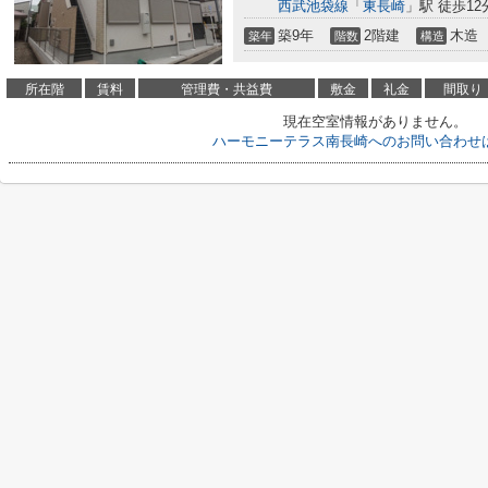
西武池袋線
「
東長崎
」駅 徒歩12
築9年
2階建
木造
築年
階数
構造
所在階
賃料
管理費・共益費
敷金
礼金
間取り
現在空室情報がありません。
ハーモニーテラス南長崎へのお問い合わせ