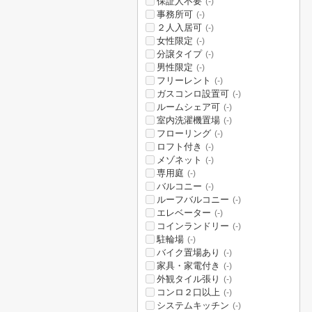
保証人不要
(-)
事務所可
(-)
２人入居可
(-)
女性限定
(-)
分譲タイプ
(-)
男性限定
(-)
フリーレント
(-)
ガスコンロ設置可
(-)
ルームシェア可
(-)
室内洗濯機置場
(-)
フローリング
(-)
ロフト付き
(-)
メゾネット
(-)
専用庭
(-)
バルコニー
(-)
ルーフバルコニー
(-)
エレベーター
(-)
コインランドリー
(-)
駐輪場
(-)
バイク置場あり
(-)
家具・家電付き
(-)
外観タイル張り
(-)
コンロ２口以上
(-)
システムキッチン
(-)