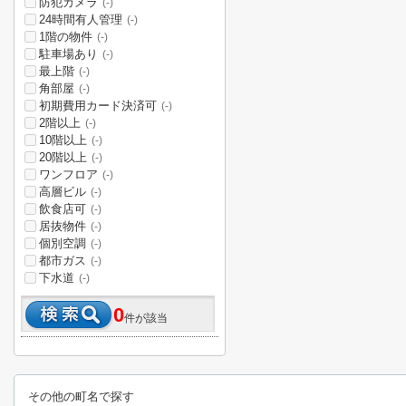
防犯カメラ
(-)
24時間有人管理
(-)
1階の物件
(-)
駐車場あり
(-)
最上階
(-)
角部屋
(-)
初期費用カード決済可
(-)
2階以上
(-)
10階以上
(-)
20階以上
(-)
ワンフロア
(-)
高層ビル
(-)
飲食店可
(-)
居抜物件
(-)
個別空調
(-)
都市ガス
(-)
下水道
(-)
0
件が該当
その他の町名で探す