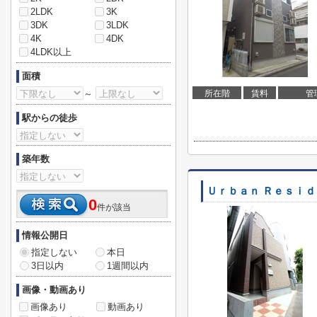
2LDK
3K
3DK
3LDK
4K
4DK
4LDK以上
面積
～
所在階
賃料
管
駅からの徒歩
築年数
Ｕｒｂａｎ Ｒｅｓｉ
0
件が該当
情報公開日
指定しない
本日
3日以内
1週間以内
画像・動画あり
画像あり
動画あり