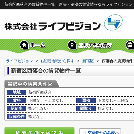
新宿区西落合の賃貸物件一覧｜新築・築浅の賃貸情報ならライフビジョン
ライフビジョン
>
(賃貸)地域から探す
>
新宿区
>
西落合の賃貸物件
新宿区西落合の賃貸物件一覧
地域
新宿区西落合
賃料
下限なし～上限なし
面積
下限なし～上限なし
駅徒歩
指定しない
間取り
指定なし
設備条件
指定なし
空室物件のみ表示