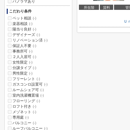
パノラマあり
所在階
賃料
管
こだわり条件
ペット相談
(-)
Ｕ
楽器相談
(-)
陽当り良好
(-)
デザイナーズ
(-)
リノベーション済
(-)
保証人不要
(-)
事務所可
(-)
２人入居可
(-)
女性限定
(-)
分譲タイプ
(-)
男性限定
(-)
フリーレント
(-)
ガスコンロ設置可
(-)
ルームシェア可
(-)
室内洗濯機置場
(-)
フローリング
(-)
ロフト付き
(-)
メゾネット
(-)
専用庭
(-)
バルコニー
(-)
ルーフバルコニー
(-)