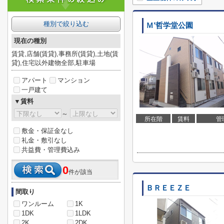
種別で絞り込む
Ｍ’哲学堂公園
現在の種別
賃貸,店舗(賃貸),事務所(賃貸),土地(賃
貸),住宅以外建物全部,駐車場
アパート
マンション
一戸建て
▼賃料
～
所在階
賃料
管
敷金・保証金なし
礼金・敷引なし
共益費・管理費込み
0
件が該当
ＢＲＥＥＺＥ
間取り
ワンルーム
1K
1DK
1LDK
2K
2DK