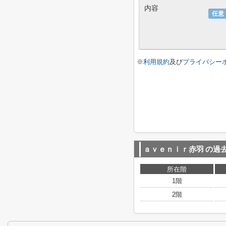
内容
任意
※
利用規約
及び
プライバシー
ａｖｅｎｉｒ赤羽
の過
所在階
1階
2階