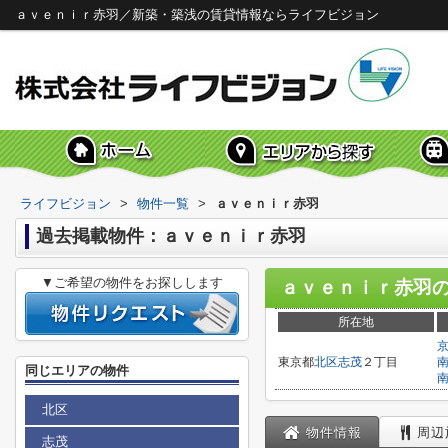
ａｖｅｎｉｒ赤羽／新築・築浅の賃貸情報ならライフビジョン
ライフビジョン
>
物件一覧
>
ａｖｅｎｉｒ赤羽
過去掲載物件：ａｖｅｎｉｒ赤羽
▼ご希望の物件をお探しします
ａｖｅｎｉｒ赤羽
所在地
東京都
北区
志茂
２丁目
同じエリアの物件
北区
物件情報
周辺
志茂