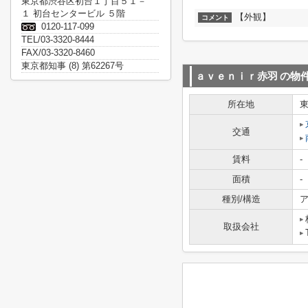
東京都渋谷区初台１丁目５１－
１ 初台センタービル ５階
【外観】
コメント
0120-117-099
TEL/03-3320-8444
FAX/03-3320-8460
東京都知事 (8) 第62267号
ａｖｅｎｉｒ赤羽
の物
所在地
交通
賃料
-
面積
-
種別/構造
ア
取扱会社