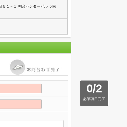
目５１－１ 初台センタービル ５階
0
/
2
必須項目完了