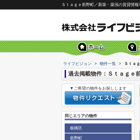
Ｓｔａｇｅ前野町／新築・築浅の賃貸情報
ライフビジョン
>
物件一覧
>
Ｓｔａ
過去掲載物件：Ｓｔａｇｅ
▼ご希望の物件をお探しします
同じエリアの物件
板橋区
前野町