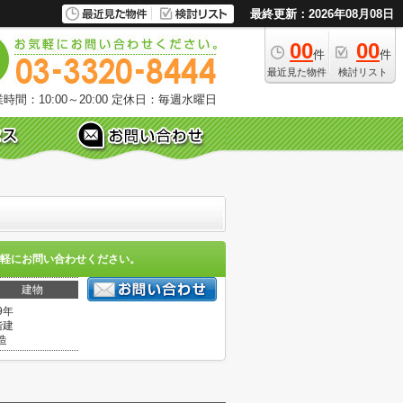
最終更新：2026年08月08日
00
00
件
件
最近見た物件
検討リスト
時間：10:00～20:00
定休日：毎週水曜日
軽にお問い合わせください。
建物
9年
階建
造