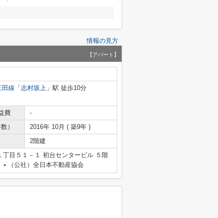
情報の見方
【アパート】
三田線
「
志村坂上
」駅 徒歩10分
益費
-
年数）
2016年 10月 ( 築9年 )
2階建
丁目５１－１ 初台センタービル ５階
（公社）全日本不動産協会