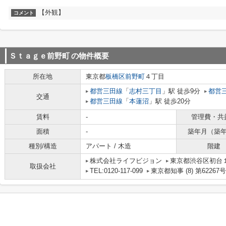
【外観】
コメント
Ｓｔａｇｅ前野町
の物件概要
所在地
東京都
板橋区
前野町
４丁目
都営三田線
「
志村三丁目
」駅 徒歩9分
都営
交通
都営三田線
「
本蓮沼
」駅 徒歩20分
賃料
-
管理費・共
面積
-
築年月（築
種別/構造
アパート / 木造
階建
株式会社ライフビジョン
東京都渋谷区初台１
取扱会社
TEL:0120-117-099
東京都知事 (8) 第62267号