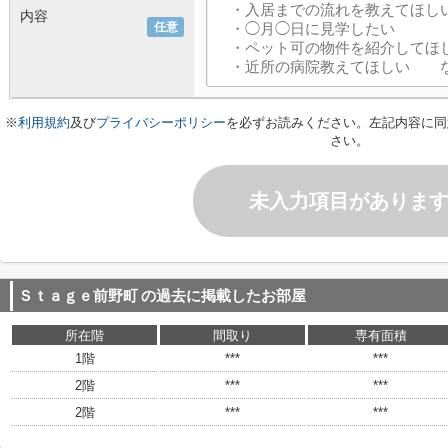
内容
任意
※
利用規約
及び
プライバシーポリシー
を必ずお読みください。左記内容に同
さい。
未入力項目がありま
Ｓｔａｇｅ前野町
の過去に掲載したお部屋
所在階
間取り
専有面積
1階
***
***
2階
***
***
2階
***
***