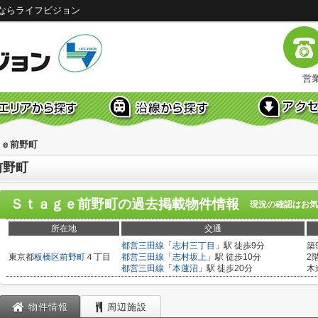
ならライフビジョン
営業
ｇｅ前野町
前野町
Ｓｔａｇｅ前野町
の過去掲載物件情報
現況の確認はお気
所在地
交通
都営三田線
「
志村三丁目
」駅 徒歩9分
築
東京都
板橋区
前野町
４丁目
都営三田線
「
志村坂上
」駅 徒歩10分
2
都営三田線
「
本蓮沼
」駅 徒歩20分
木
物件情報
周辺施設