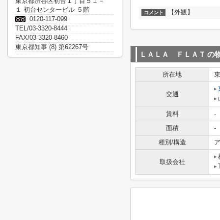
東京都渋谷区初台１丁目５１－
１ 初台センタービル ５階
【外観】
コメント
0120-117-099
TEL/03-3320-8444
FAX/03-3320-8460
東京都知事 (8) 第62267号
ＬＡＬＡ ＦＬＡＴ
の
所在地
交通
賃料
-
面積
-
種別/構造
ア
取扱会社