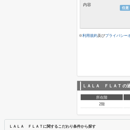
内容
任意
※
利用規約
及び
プライバシー
ＬＡＬＡ ＦＬＡＴ
の
所在階
2階
ＬＡＬＡ ＦＬＡＴに関するこだわり条件から探す