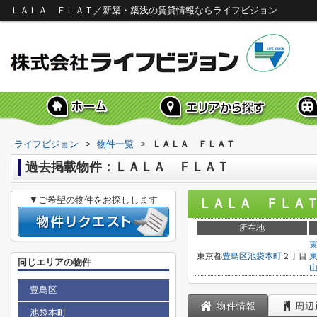
ＬＡＬＡ ＦＬＡＴ／新築・築浅の賃貸情報ならライフビジョン
ライフビジョン
>
物件一覧
>
ＬＡＬＡ ＦＬＡＴ
過去掲載物件：ＬＡＬＡ ＦＬＡＴ
▼ご希望の物件をお探しします
ＬＡＬＡ ＦＬＡ
所在地
東京都
豊島区
池袋本町
２丁目
同じエリアの物件
豊島区
物件情報
周辺
池袋本町