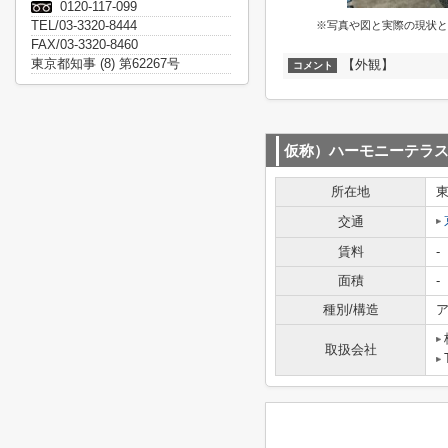
0120-117-099
TEL/03-3320-8444
※写真や図と実際の現状と
FAX/03-3320-8460
東京都知事 (8) 第62267号
【外観】
コメント
仮称）ハーモニーテラ
所在地
交通
賃料
-
面積
-
種別/構造
ア
取扱会社