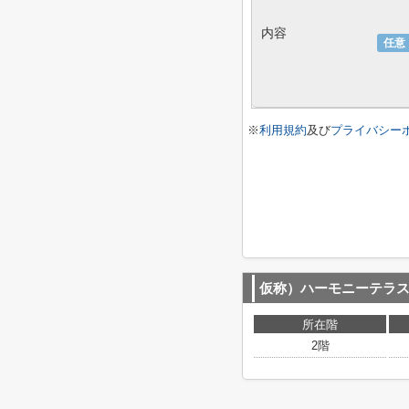
内容
任意
※
利用規約
及び
プライバシー
仮称）ハーモニーテラ
所在階
2階