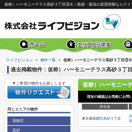
仮称）ハーモニーテラス高砂３丁目③Ｂ／新築・築浅の賃貸情報ならライ
ライフビジョン
>
物件一覧
>
仮称）ハーモニーテラス高砂３丁目③
過去掲載物件：仮称）ハーモニーテラス高砂３丁
▼ご希望の物件をお探しします
現況の確認はお気軽にお問
所在地
同じエリアの物件
東京都
葛飾区
高砂
３丁目
葛飾区
高砂