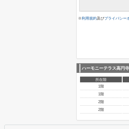
※
利用規約
及び
プライバシー
ハーモニーテラス高円
所在階
1階
1階
2階
2階