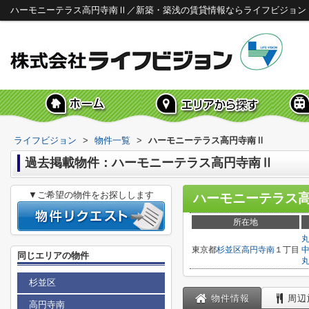
ハーモニーテラス高円寺南Ⅱ／新築・築浅の賃貸情報ならライフビジョン
ライフビジョン
>
物件一覧
>
ハーモニーテラス高円寺南Ⅱ
過去掲載物件：ハーモニーテラス高円寺南Ⅱ
▼ご希望の物件をお探しします
ハーモニーテラス
所在地
東京都
杉並区
高円寺南
１丁目
同じエリアの物件
杉並区
物件情報
周辺
高円寺南