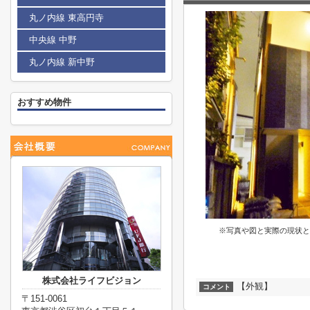
丸ノ内線 東高円寺
中央線 中野
丸ノ内線 新中野
おすすめ物件
※写真や図と実際の現状と
株式会社ライフビジョン
【外観】
コメント
〒151-0061