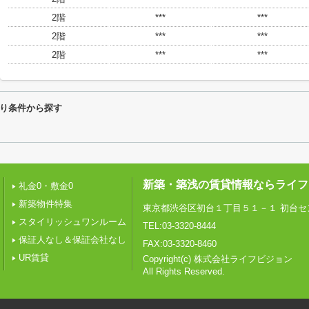
2階
***
***
2階
***
***
2階
***
***
り条件から探す
新築・築浅の賃貸情報ならライフ
礼金0・敷金0
新築物件特集
東京都渋谷区初台１丁目５１－１ 初台セ
スタイリッシュワンルーム
TEL:03-3320-8444
保証人なし＆保証会社なし
FAX:03-3320-8460
UR賃貸
Copyright(c) 株式会社ライフビジョン
All Rights Reserved.