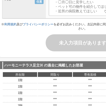
任意
※
利用規約
及び
プライバシーポリシー
を必ずお読みください。左記内容に同
さい。
未入力項目がありま
ハーモニーテラス足立Ⅸ
の過去に掲載したお部屋
所在階
間取り
専有面積
1階
***
***
1階
***
***
1階
***
***
1階
***
***
2階
***
***