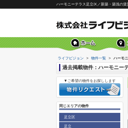
ハーモニーテラス足立Ⅸ／新築・築浅の賃
ライフビジョン
>
物件一覧
>
ハーモ
過去掲載物件：ハーモニー
▼ご希望の物件をお探しします
同じエリアの物件
足立区
足立