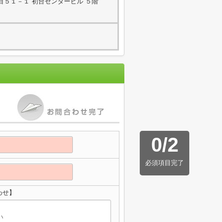
目５１－１ 初台センタービル ５階
0
/
2
必須項目完了
わせ】