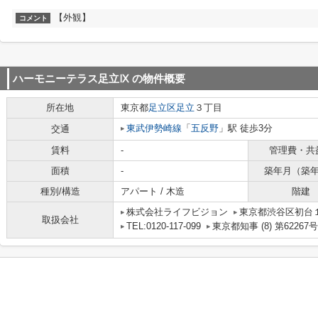
【外観】
コメント
ハーモニーテラス足立Ⅸ
の物件概要
所在地
東京都
足立区
足立
３丁目
東武伊勢崎線
「
五反野
」駅 徒歩3分
交通
賃料
-
管理費・共
面積
-
築年月（築
種別/構造
アパート / 木造
階建
株式会社ライフビジョン
東京都渋谷区初台１
取扱会社
TEL:0120-117-099
東京都知事 (8) 第62267号