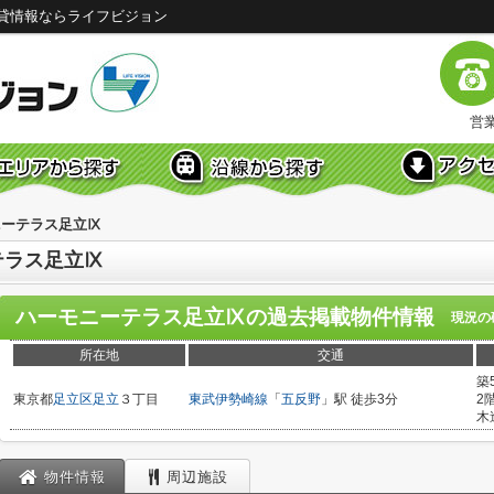
貸情報ならライフビジョン
営業
ニーテラス足立Ⅸ
テラス足立Ⅸ
ハーモニーテラス足立Ⅸ
の過去掲載物件情報
現況の
所在地
交通
築
東京都
足立区
足立
３丁目
東武伊勢崎線
「
五反野
」駅 徒歩3分
2
木
物件情報
周辺施設