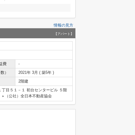
情報の見方
【アパート】
益費
-
年数）
2021年 3月 ( 築5年 )
2階建
丁目５１－１ 初台センタービル ５階
（公社）全日本不動産協会