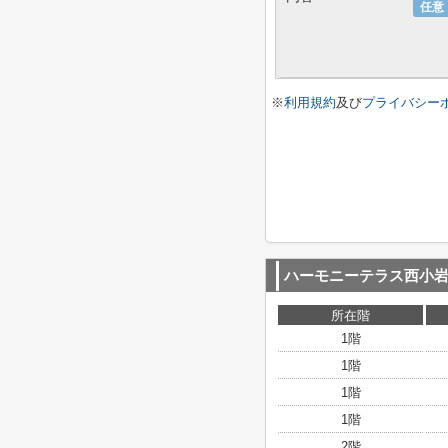
任意
※
利用規約
及び
プライバシー
ハーモニーテラス西小
所在階
1階
1階
1階
1階
2階