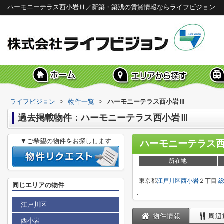
ハーモニーテラス西小岩Ⅲ／新築・築浅の賃貸情報ならライフビジョン
ライフビジョン
>
物件一覧
>
ハーモニーテラス西小岩Ⅲ
過去掲載物件：ハーモニーテラス西小岩Ⅲ
▼ご希望の物件をお探しします
ハーモニーテラス
所在地
東京都
江戸川区
西小岩
２丁目
同じエリアの物件
江戸川区
物件情報
周辺
西小岩