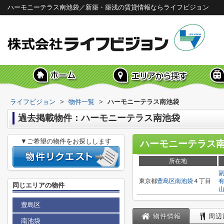
ハーモニーテラス南池袋／新築・築浅の賃貸情報ならライフビジョン
ライフビジョン
>
物件一覧
>
ハーモニーテラス南池袋
過去掲載物件：ハーモニーテラス南池袋
▼ご希望の物件をお探しします
ハーモニーテラス
所在地
東京都
豊島区
南池袋
４丁目
同じエリアの物件
豊島区
物件情報
周辺
南池袋