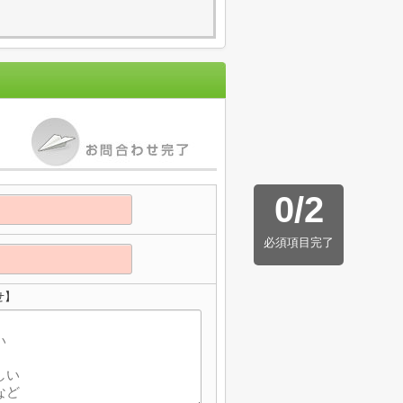
0
/
2
必須項目完了
せ】