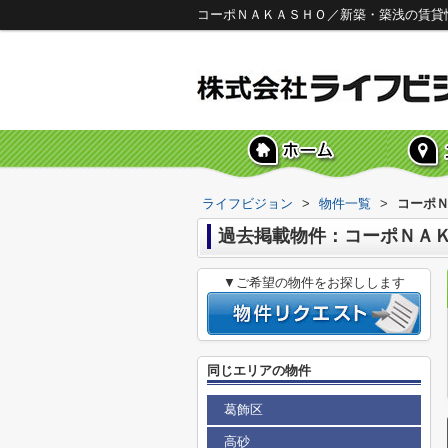
コーポＮＡＫＡＳＨＯ／新築・築浅の賃貸
ライフビジョン
>
物件一覧
>
コーポ
過去掲載物件：コーポＮＡ
▼ご希望の物件をお探しします
同じエリアの物件
葛飾区
高砂