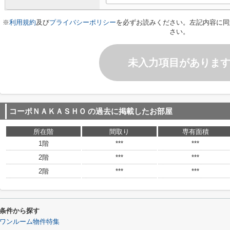
※
利用規約
及び
プライバシーポリシー
を必ずお読みください。左記内容に同
さい。
未入力項目がありま
コーポＮＡＫＡＳＨＯ
の過去に掲載したお部屋
所在階
間取り
専有面積
1階
***
***
2階
***
***
2階
***
***
条件から探す
ワンルーム物件特集