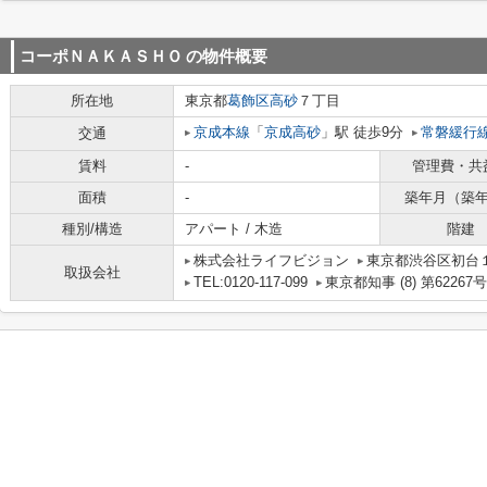
コーポＮＡＫＡＳＨＯ
の物件概要
所在地
東京都
葛飾区
高砂
７丁目
京成本線
「
京成高砂
」駅 徒歩9分
常磐緩行
交通
賃料
-
管理費・共
面積
-
築年月（築
種別/構造
アパート / 木造
階建
株式会社ライフビジョン
東京都渋谷区初台１
取扱会社
TEL:0120-117-099
東京都知事 (8) 第62267号