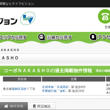
情報ならライフビジョン
営業
ＮＡＫＡＳＨＯ
ＫＡＳＨＯ
コーポＮＡＫＡＳＨＯ
の過去掲載物件情報
現況の確
所在地
交通
築
京成本線
「
京成高砂
」駅 徒歩9分
東京都
葛飾区
高砂
７丁目
2
常磐緩行線
「
金町
」駅 徒歩24分
木
物件情報
周辺施設