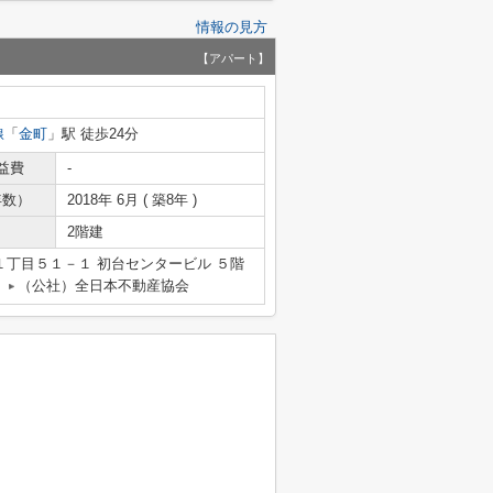
情報の見方
【アパート】
線
「
金町
」駅 徒歩24分
益費
-
年数）
2018年 6月 ( 築8年 )
2階建
丁目５１－１ 初台センタービル ５階
（公社）全日本不動産協会