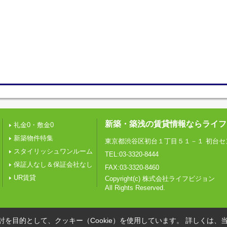
新築・築浅の賃貸情報ならライフ
礼金0・敷金0
新築物件特集
東京都渋谷区初台１丁目５１－１ 初台セ
スタイリッシュワンルーム
TEL:03-3320-8444
保証人なし＆保証会社なし
FAX:03-3320-8460
UR賃貸
Copyright(c) 株式会社ライフビジョン
All Rights Reserved.
を目的として、クッキー（Cookie）を使用しています。
詳しくは、