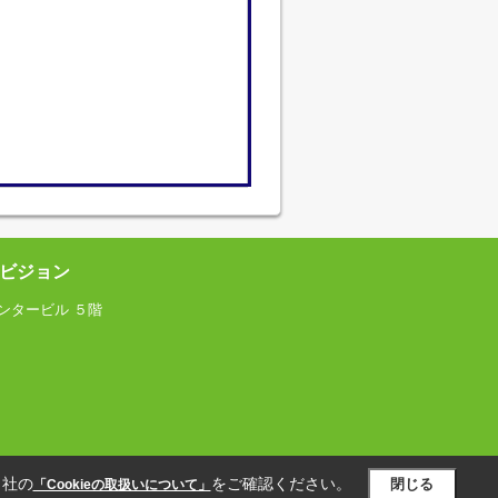
ビジョン
ンタービル ５階
当社の
をご確認ください。
閉じる
「Cookieの取扱いについて」