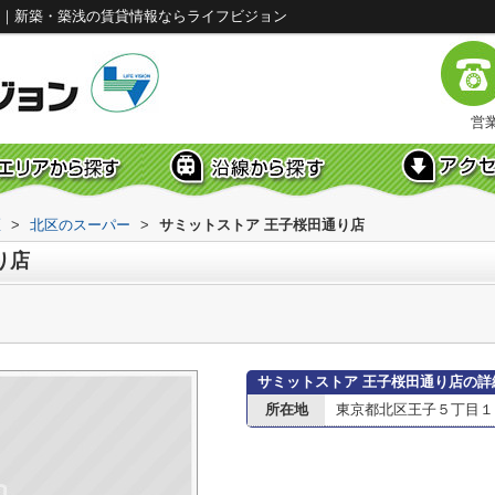
ジ｜新築・築浅の賃貸情報ならライフビジョン
営業
区
>
北区のスーパー
>
サミットストア 王子桜田通り店
り店
サミットストア 王子桜田通り店の詳
所在地
東京都北区王子５丁目１