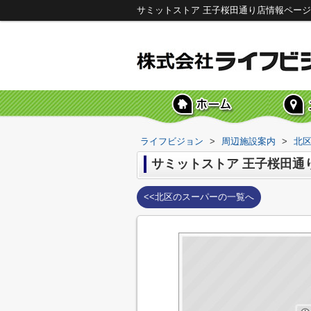
サミットストア 王子桜田通り店情報ペー
ライフビジョン
>
周辺施設案内
>
北
サミットストア 王子桜田通
<<北区のスーパーの一覧へ