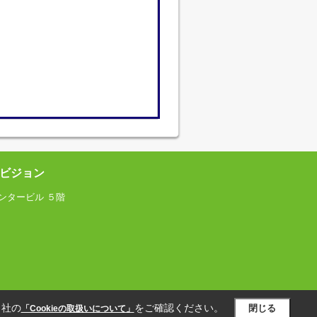
ビジョン
ンタービル ５階
当社の
をご確認ください。
閉じる
「Cookieの取扱いについて」