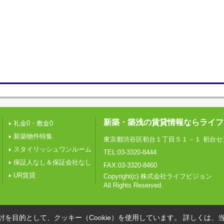
新築・築浅の賃貸情報ならライフ
礼金0・敷金0
新築物件特集
東京都渋谷区初台１丁目５１－１ 初台セ
スタイリッシュワンルーム
TEL:03-3320-8444
保証人なし＆保証会社なし
FAX:03-3320-8460
UR賃貸
Copyright(c) 株式会社ライフビジョン
All Rights Reserved.
を目的として、クッキー（Cookie）を使用しています。
詳しくは、