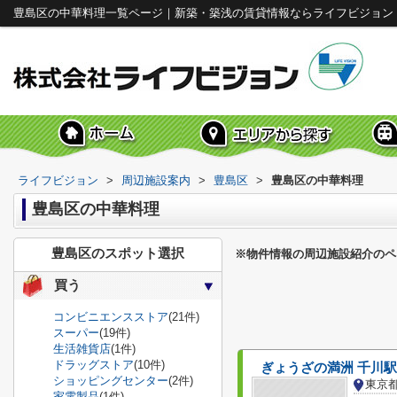
豊島区の中華料理一覧ページ｜新築・築浅の賃貸情報ならライフビジョン
ライフビジョン
>
周辺施設案内
>
豊島区
>
豊島区の中華料理
豊島区の中華料理
豊島区のスポット選択
※物件情報の周辺施設紹介のペ
買う
コンビニエンスストア
(21件)
スーパー
(19件)
生活雑貨店
(1件)
ドラッグストア
(10件)
ぎょうざの満洲 千川
ショッピングセンター
(2件)
東京
家電製品
(1件)