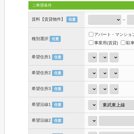
ご希望条件
賃料【賃貸物件】
～
任意
アパート・マンション
種別選択
任意
事業用(賃貸)
駐車
希望住所1
任意
希望住所2
任意
希望住所3
任意
希望沿線1
任意
希望沿線2
任意