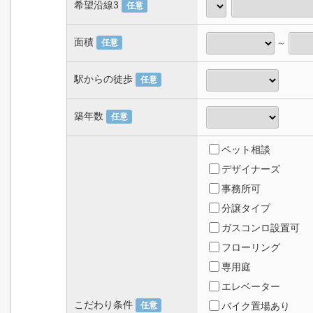
希望沿線3
任意
面積
～
任意
駅からの徒歩
任意
築年数
任意
ペット相談
デザイナーズ
事務所可
分譲タイプ
ガスコンロ設置可
フローリング
専用庭
エレベーター
こだわり条件
任意
バイク置場あり