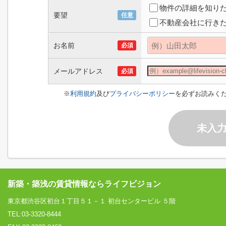
物件の詳細を知り
要望
任意
不動産会社に行き
お名前
必須
メールアドレス
必須
※
利用規約
及び
プライバシーポリシー
を必ずお読みく
未入
新築・築浅の賃貸情報ならライフビジョン
東京都渋谷区初台１丁目５１－１ 初台センタービル ５階
TEL:03-3320-8444